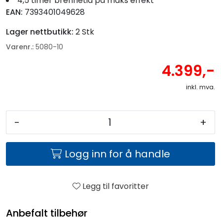
4,5 timer brennetid på maks effekt
EAN:
7393401049628
Lager nettbutikk:
2 Stk
Varenr.:
5080-10
4.399,-
inkl. mva.
-
+
Logg inn for å handle
Legg til favoritter
Anbefalt tilbehør