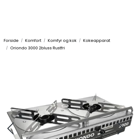
Skip to main content
Elektronikk
Forside
Komfort
Komfyr og kok
Kokeapparat
Elektrisk
Oriondo 3000 2bluss Rustfri
Bygg/Innredning
Komfort
VVS
Motor/Styring