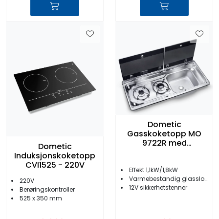
Dometic
Gasskoketopp MO
9722R med
Dometic
oppvaskkum
Induksjonskoketopp
CVI1525 - 220V
Effekt 1,1kW/1,8kW
Varmebestandig glasslokk
220V
12V sikkerhetstenner
Berøringskontroller
525 x 350 mm