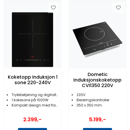
Dometic
Koketopp Induksjon 1
Induksjonskoketopp
sone 220-240V
CVI1350 220V
Trykkbetjening og digitalt display
220V
1 kokesone på 1000W
Berøringskontroller
Kompakt design med flassoverflate
350 x 350 mm
2.399,-
5.199,-