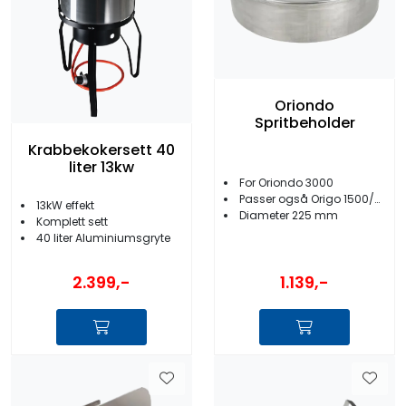
Oriondo
Spritbeholder
Krabbekokersett 40
liter 13kw
For Oriondo 3000
Passer også Origo 1500/3000/6000
13kW effekt
Diameter 225 mm
Komplett sett
40 liter Aluminiumsgryte
1.139,-
2.399,-