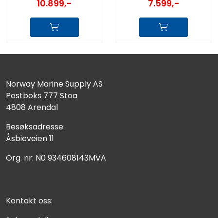
10.899,-
7.599,-
Norway Marine Supply AS
Postboks 777 Stoa
4808 Arendal
Besøksadresse:
Åsbieveien 11
Org. nr: N0 934608143MVA
Kontakt oss: