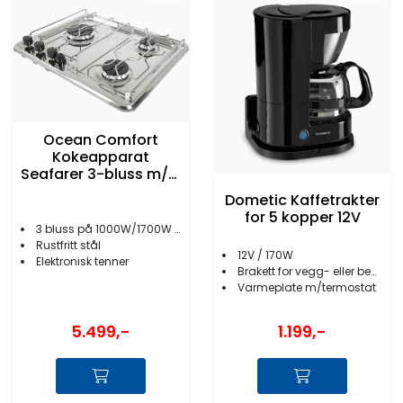
Ocean Comfort
Kokeapparat
Seafarer 3-bluss m/el
tenning
Dometic Kaffetrakter
for 5 kopper 12V
3 bluss på 1000W/1700W og 3000W
Rustfritt stål
12V / 170W
Elektronisk tenner
Brakett for vegg- eller benkmontering
Varmeplate m/termostat
5.499,-
1.199,-