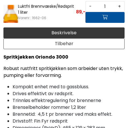
-
+
Luktfri Brennvæske/Rødsprit
89,-
1 liter
Varenr.: 1662-06
Beskrivelse
Tilbehør
Spritkjøkken Oriondo 3000
Robust rustfritt spritkjøkken som arbeider uten trykk,
pumping eller forvarming.
Kompakt enhet med to gassbluss.
Drives effektivt av rødsprit.
Trinnløs effektregulering for brennerne
Brenselbeholder rommer 1,2 liter
Brennetid: 4,5 t pr brenner ved maks effekt.
Drivstoff: Fin Fyr rødsprit
Dimensjoner (BxHxD): 465 x 129 x 283 mm