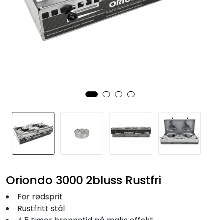
Fortøyning
Fritid/Sikkerhet
Båtpleie/Opplag
Seil
Nyheter
Oriondo 3000 2bluss Rustfri
For rødsprit
Rustfritt stål