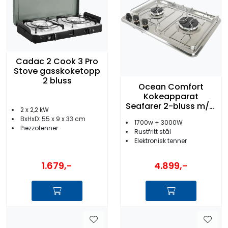
Cadac 2 Cook 3 Pro
Stove gasskoketopp
2 bluss
Ocean Comfort
Kokeapparat
Seafarer 2-bluss m/el
2 x 2,2 kW
tenning
BxHxD: 55 x 9 x 33 cm
1700w + 3000W
Piezzotenner
Rustfritt stål
Elektronisk tenner
1.679,-
4.899,-