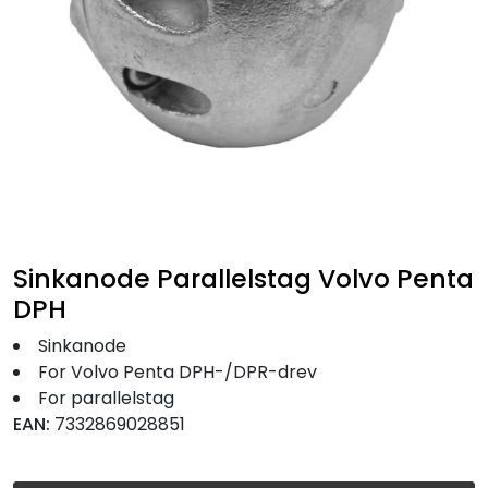
Fortøyning
Fritid/Sikkerhet
Båtpleie/Opplag
Seil
Nyheter
Sinkanode Parallelstag Volvo Penta
DPH
Sinkanode
For Volvo Penta DPH-/DPR-drev
For parallelstag
EAN:
7332869028851