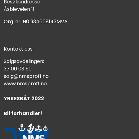
Besøksadresse:
Åsbieveien 11
Org. nr: N0 934608143MVA
Kontakt oss:
Salgsavdelingen:
37 00 03 50
salg@nmsproff.no
www.nmsproff.no
YRKESBÅT 2022
Bli forhandler!