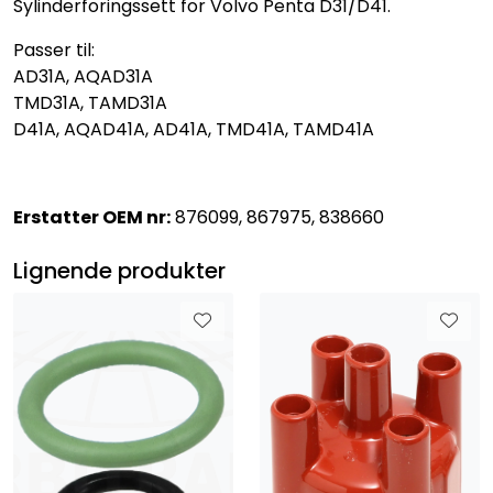
Sylinderforingssett for Volvo Penta D31/D41.
Passer til:
AD31A, AQAD31A
TMD31A, TAMD31A
D41A, AQAD41A, AD41A, TMD41A, TAMD41A
Erstatter OEM nr:
876099, 867975, 838660
Lignende produkter