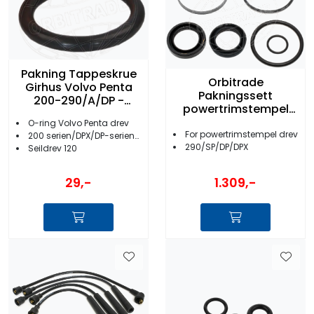
Pakning Tappeskrue
Orbitrade
Girhus Volvo Penta
Pakningssett
200-290/A/DP -
powertrimstempel
19974
rund VP drev - 22165
O-ring Volvo Penta drev
For powertrimstempel drev
200 serien/DPX/DP-serien/SP-serie
290/SP/DP/DPX
Seildrev 120
1.309,-
29,-