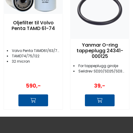
Oljefilter til Volvo
Penta TAMD 61-74
Yanmar O-ring
tappeplugg 24341-
Volvo Penta TAMD61/63/71/72/73
000125
TAMD74/75/122
32 micron
For tappeplugg girolje
Seildrev SD20/SD25/SD30/SD31
590,-
39,-