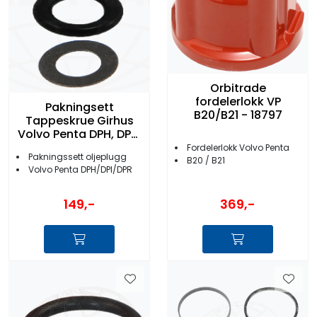
Orbitrade
fordelerlokk VP
Pakningsett
B20/B21 - 18797
Tappeskrue Girhus
Volvo Penta DPH, DPR,
DPI drev
Fordelerlokk Volvo Penta
Pakningssett oljeplugg
B20 / B21
Volvo Penta DPH/DPI/DPR
149,-
369,-