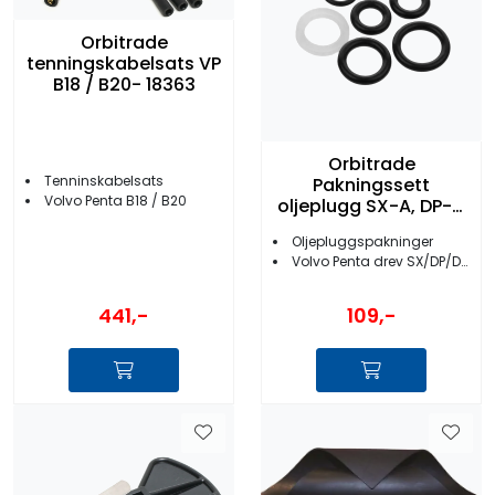
Orbitrade
tenningskabelsats VP
B18 / B20- 18363
Orbitrade
Tenninskabelsats
Pakningssett
Volvo Penta B18 / B20
oljeplugg SX-A, DP-G
- 23026
Oljepluggspakninger
Volvo Penta drev SX/DP/DPX/XDP
441,-
109,-