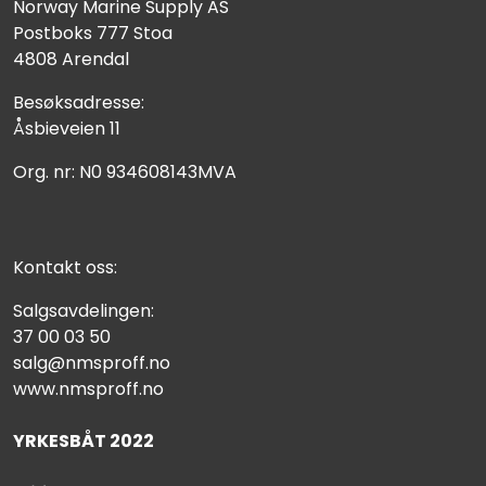
Norway Marine Supply AS
Postboks 777 Stoa
4808 Arendal
Besøksadresse:
Åsbieveien 11
Org. nr: N0 934608143MVA
Kontakt oss:
Salgsavdelingen:
37 00 03 50
salg@nmsproff.no
www.nmsproff.no
YRKESBÅT 2022