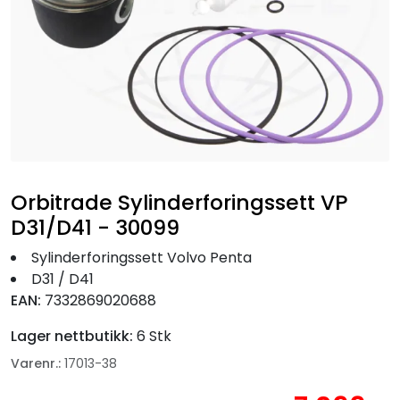
Fortøyning
Fritid/Sikkerhet
Båtpleie/Opplag
Seil
Orbitrade Sylinderforingssett VP
Nyheter
D31/D41 - 30099
Sylinderforingssett Volvo Penta
D31 / D41
EAN:
7332869020688
Lager nettbutikk:
6 Stk
Varenr.:
17013-38