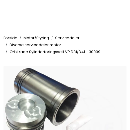
Skip to main content
Elektronikk
Forside
Motor/Styring
Servicedeler
Elektrisk
Diverse servicedeler motor
Orbitrade Sylinderforingssett VP D31/D41 - 30099
Bygg/Innredning
Komfort
VVS
Motor/Styring