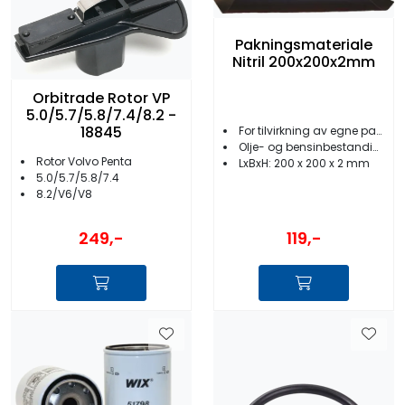
Pakningsmateriale
Nitril 200x200x2mm
Orbitrade Rotor VP
5.0/5.7/5.8/7.4/8.2 -
18845
For tilvirkning av egne pakninger
Olje- og bensinbestandig nitril
Rotor Volvo Penta
LxBxH: 200 x 200 x 2 mm
5.0/5.7/5.8/7.4
8.2/V6/V8
119,-
249,-