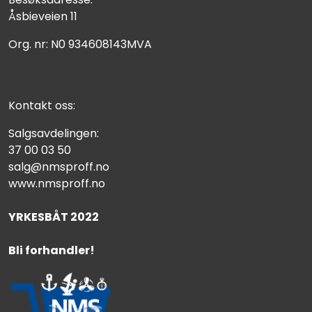
Åsbieveien 11
Org. nr: N0 934608143MVA
Kontakt oss:
Salgsavdelingen:
37 00 03 50
salg@nmsproff.no
www.nmsproff.no
YRKESBÅT 2022
Bli forhandler!