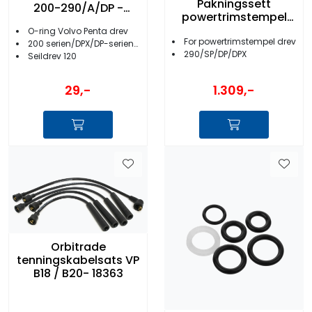
Pakningssett
200-290/A/DP -
powertrimstempel
19974
rund VP drev - 22165
O-ring Volvo Penta drev
For powertrimstempel drev
200 serien/DPX/DP-serien/SP-serie
290/SP/DP/DPX
Seildrev 120
1.309,-
29,-
Orbitrade
tenningskabelsats VP
B18 / B20- 18363