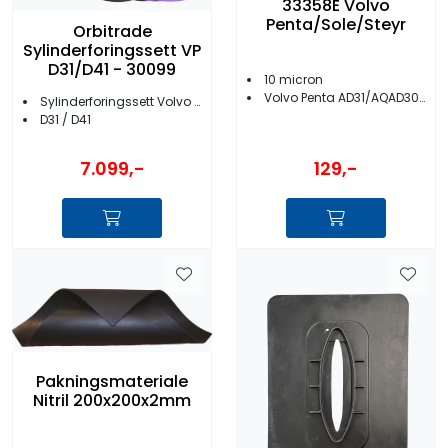
33358E Volvo
Penta/Sole/Steyr
Orbitrade
Sylinderforingssett VP
D31/D41 - 30099
10 micron
Volvo Penta AD31/AQAD30/31/AQD70/D30/KAD32/MD/TAMD m.fl.
Sylinderforingssett Volvo Penta
D31 / D41
7.099,-
129,-
Pakningsmateriale
Nitril 200x200x2mm