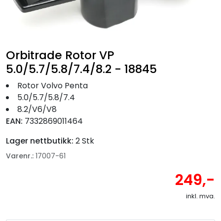
Fortøyning
Fritid/Sikkerhet
Orbitrade Rotor VP
Båtpleie/Opplag
5.0/5.7/5.8/7.4/8.2 - 18845
Rotor Volvo Penta
Seil
5.0/5.7/5.8/7.4
8.2/V6/V8
EAN:
7332869011464
Nyheter
Lager nettbutikk:
2 Stk
Varenr.:
17007-61
249,-
inkl. mva.