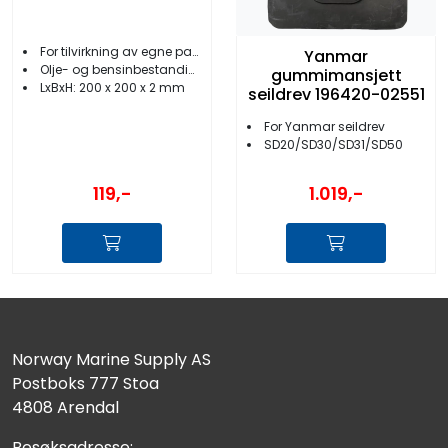
For tilvirkning av egne pakninger
Yanmar
Olje- og bensinbestandig nitril
gummimansjett
LxBxH: 200 x 200 x 2 mm
seildrev 196420-02551
For Yanmar seildrev
SD20/SD30/SD31/SD50
119,-
1.019,-
Norway Marine Supply AS
Postboks 777 Stoa
4808 Arendal
Besøksadresse: