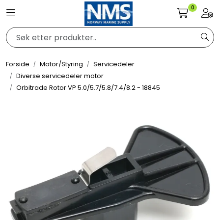
Skip to main content
0
Toggle navigation
Togg
Elektronikk
Forside
Motor/Styring
Servicedeler
Elektrisk
Diverse servicedeler motor
Orbitrade Rotor VP 5.0/5.7/5.8/7.4/8.2 - 18845
Bygg/Innredning
Komfort
VVS
Motor/Styring