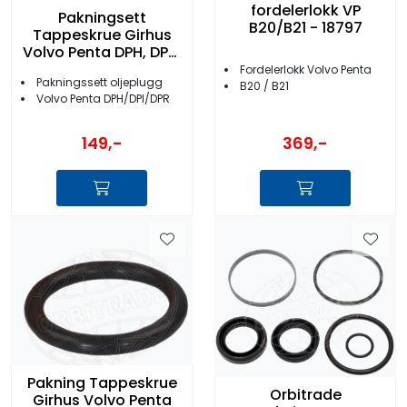
fordelerlokk VP
Pakningsett
B20/B21 - 18797
Tappeskrue Girhus
Volvo Penta DPH, DPR,
DPI drev
Fordelerlokk Volvo Penta
Pakningssett oljeplugg
B20 / B21
Volvo Penta DPH/DPI/DPR
149,-
369,-
Pakning Tappeskrue
Orbitrade
Girhus Volvo Penta