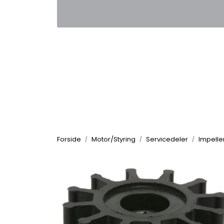
Skip to main content
|
|
Kontakt oss
Nyhetsbrev
Nyh
Forside
Motor/Styring
Servicedeler
Impelle