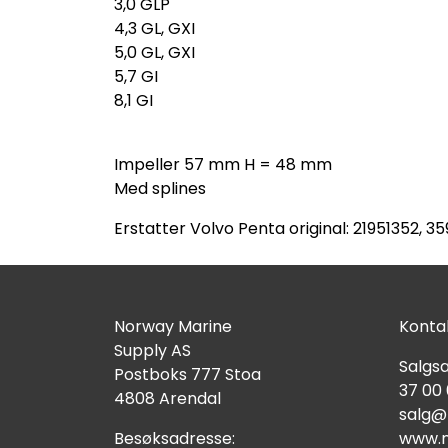
3,0 GLP
4,3 GL, GXI
5,0 GL, GXI
5,7 GI
8,1 GI
Impeller 57 mm H = 48 mm
Med splines
Erstatter Volvo Penta original: 21951352, 3
Norway Marine
Kontak
Supply AS
Salgsa
Postboks 777 Stoa
37 00
4808 Arendal
salg@
Besøksadresse:
www.n