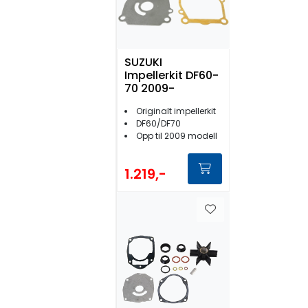
SUZUKI
Impellerkit DF60-
70 2009-
Originalt impellerkit
DF60/DF70
Opp til 2009 modell
1.219,-