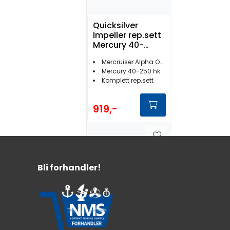
Quicksilver
Impeller rep.sett
Mercury 40-
250hk og
Mercruiser Alpha One Gen 2
Mercruiser Alpha
Mercury 40-250 hk
One Gen II
Komplett rep.sett
919,-
Bli forhandler!