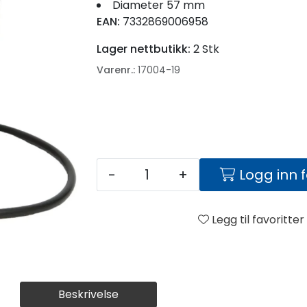
Diameter 57 mm
EAN:
7332869006958
Lager nettbutikk:
2 Stk
Varenr.:
17004-19
-
+
Logg inn 
Legg til favoritter
Beskrivelse