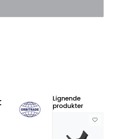
0
Favoritter
Logg inn
Lignende
t
produkter