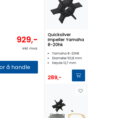
Quicksilver
929,-
Impeller Yamaha
8-20hk
inkl. mva.
Yamaha 8-20HK
Diameter 50,8 mm
Høyde 12,7 mm
for å handle
289,-