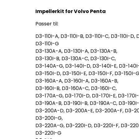
Impellerkit for Volvo Penta
Passer til:
D3-110I-A, D3-110I-B, D3-110I-C, D3-110I-D, D
D3-110I-G
D3-130A-A, D3-130I-A, D3-130A-B,
D3-130I-B, D3-130A-C, D3-130I-C,
D3-140A-G, D3-140I-D, D3-140I-E, D3-140I-
D3-150I-D, D3-150I-E, D3-150I-F, D3-150I-G
D3-160A-A, D3-160I-A, D3-160A-B,
D3-160I-B, D3-160A-C, D3-160I-C,
D3-170A-G, D3-170I-D, D3-170I-E, D3-170I-
D3-190A-B, D3-190I-B, D3-190A-C, D3-190I
D3-200A-D, D3-200A-E, D3-200A-F, D3-20
D3-200I-G,
D3-220A-G, D3-220I-D, D3-220I-F, D3-220
D3-220I-G