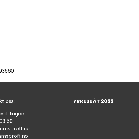
593660
t oss:
YRKESBÅT 2022
vdelingen:
 03 50
nmsproff.no
msproff.no