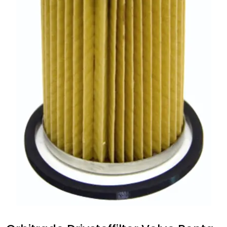
Fortøyning
Fritid/Sikkerhet
Båtpleie/Opplag
Seil
Nyheter