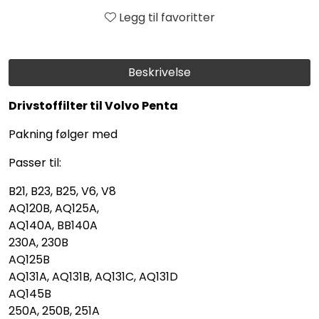
Legg til favoritter
Beskrivelse
Drivstoffilter til Volvo Penta
Pakning følger med
Passer til:
B21, B23, B25, V6, V8
AQ120B, AQ125A,
AQ140A, BB140A
230A, 230B
AQ125B
AQ131A, AQ131B, AQ131C, AQ131D
AQ145B
250A, 250B, 251A