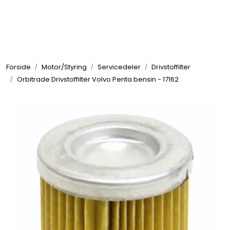
Skip to main content
Elektronikk
Forside
Motor/Styring
Servicedeler
Drivstoffilter
Elektrisk
Orbitrade Drivstoffilter Volvo Penta bensin - 17162
Bygg/Innredning
Komfort
VVS
Motor/Styring