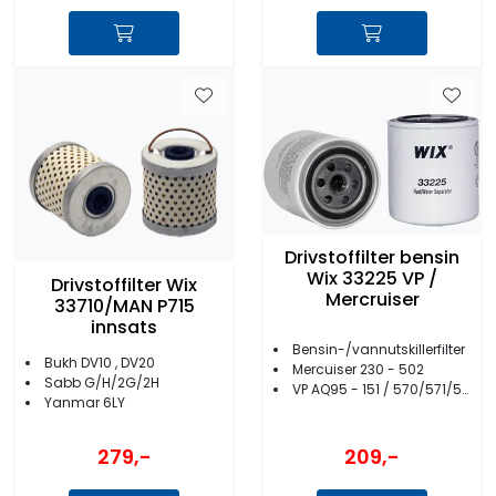
Drivstoffilter bensin
Wix 33225 VP /
Drivstoffilter Wix
Mercruiser
33710/MAN P715
innsats
Bensin-/vannutskillerfilter
Bukh DV10 , DV20
Mercuiser 230 - 502
Sabb G/H/2G/2H
VP AQ95 - 151 / 570/571/572/740 - 3.0
Yanmar 6LY
279,-
209,-