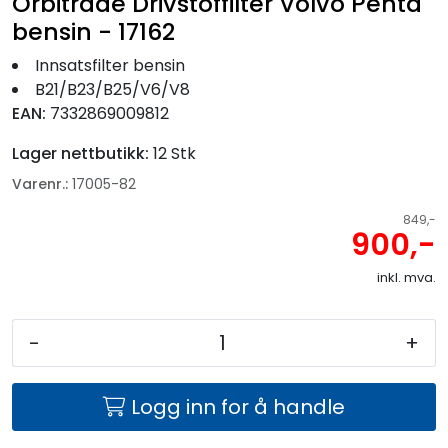
Orbitrade Drivstoffilter Volvo Penta
bensin - 17162
Innsatsfilter bensin
B21/B23/B25/V6/V8
EAN:
7332869009812
Lager nettbutikk:
12 Stk
Varenr.:
17005-82
849,-
900,-
inkl. mva.
-
+
Logg inn for å handle