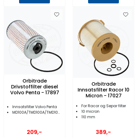
Orbitrade
Orbitrade
Drivstoffilter diesel
Innsatsfilter Racor 10
Volvo Penta - 17897
Micron - 17027
For Racor og Separ filter
Innsatsfilter Volvo Penta
10 micron
MD100A/TMD100A/TMD100AK/MD100B/MD100BK
110 mm
209,-
389,-