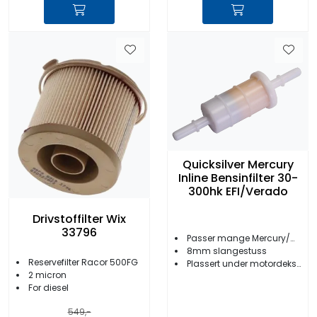
Quicksilver Mercury
Inline Bensinfilter 30-
300hk EFI/Verado
Drivstoffilter Wix
33796
Passer mange Mercury/Mariner
8mm slangestuss
Reservefilter Racor 500FG
Plassert under motordeksel
2 micron
For diesel
549,-