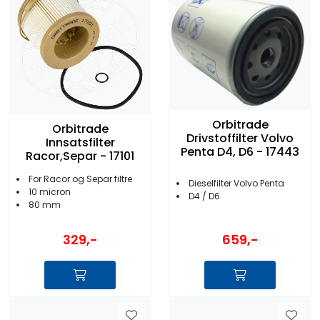
Orbitrade
Orbitrade
Drivstoffilter Volvo
Innsatsfilter
Penta D4, D6 - 17443
Racor,Separ - 17101
For Racor og Separ filtre
Dieselfilter Volvo Penta
10 micron
D4 / D6
80 mm
329,-
659,-