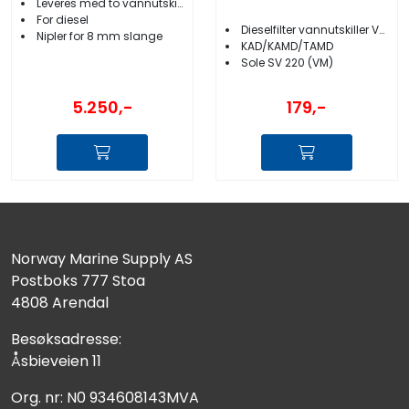
Leveres med to vannutskillerfilter
For diesel
Dieselfilter vannutskiller Volvo Penta
Nipler for 8 mm slange
KAD/KAMD/TAMD
Sole SV 220 (VM)
5.250,-
179,-
Norway Marine Supply AS
Postboks 777 Stoa
4808 Arendal
Besøksadresse:
Åsbieveien 11
Org. nr: N0 934608143MVA