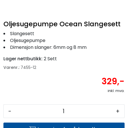
Fortøyning
Fritid/Sikkerhet
Oljesugepumpe Ocean Slangesett
Slangesett
Båtpleie/Opplag
Oljesugepumpe
Dimensjon slanger: 6mm og 8 mm
Seil
Lager nettbutikk:
2 Sett
Varenr.:
7455-12
Nyheter
329,-
inkl. mva.
-
+