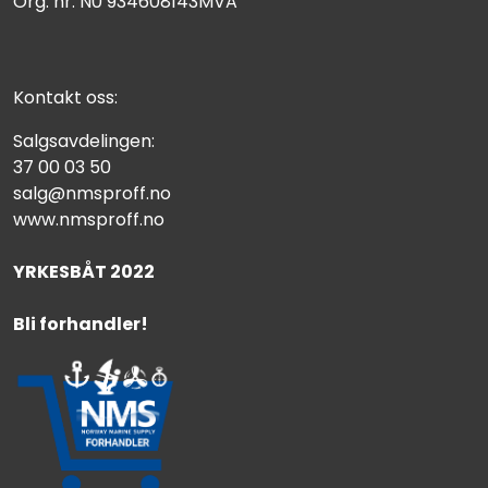
Org. nr: N0 934608143MVA
Kontakt oss:
Salgsavdelingen:
37 00 03 50
salg@nmsproff.no
www.nmsproff.no
YRKESBÅT 2022
Bli forhandler!