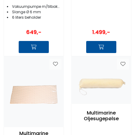
Vakuumpumpe m/tilbakeslagsventil
Slange Ø 6 mm
6 liters beholder
1.499,-
649,-
Multimarine
Oljesugepølse
Multimarine