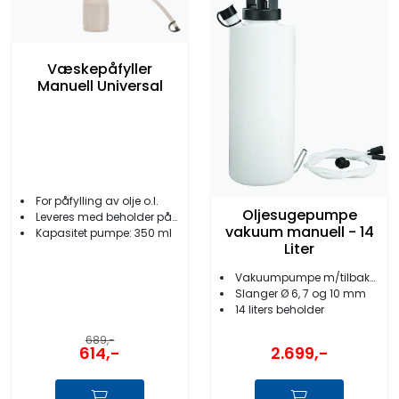
Væskepåfyller
Manuell Universal
For påfylling av olje o.l.
Oljesugepumpe
Leveres med beholder på 1 liter
vakuum manuell - 14
Kapasitet pumpe: 350 ml
Liter
Vakuumpumpe m/tilbakeslagsventil
Slanger Ø 6, 7 og 10 mm
14 liters beholder
689,-
614,-
2.699,-