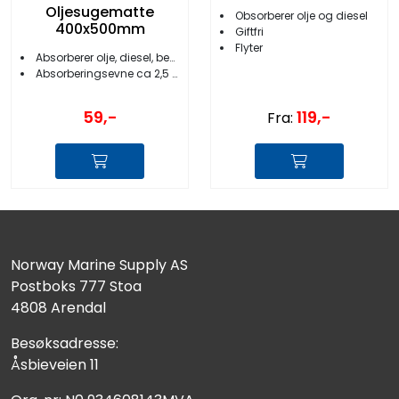
Oljesugematte
Obsorberer olje og diesel
400x500mm
Giftfri
Flyter
Absorberer olje, diesel, bensin etc
Absorberingsevne ca 2,5 liter/m2
59,-
119,-
Fra:
Norway Marine Supply AS
Postboks 777 Stoa
4808 Arendal
Besøksadresse:
Åsbieveien 11