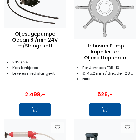
Oljesugepumpe
Ocean 8l/min 24V
Johnson Pump
m/Slangesett
Impeller for
Oljeskiftepumpe
24V / 3A
Kan tørrkjøres
For Johnson F3B-19
Leveres med slangekit
Ø: 45,2 mm / Bredde: 12,8 mm
Nitril
2.499,-
529,-