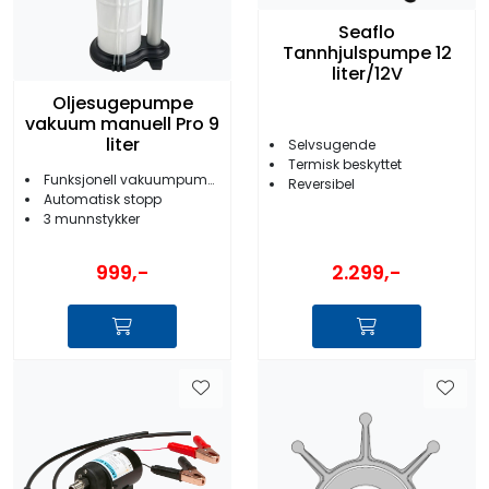
Seaflo
Tannhjulspumpe 12
liter/12V
Oljesugepumpe
vakuum manuell Pro 9
liter
Selvsugende
Termisk beskyttet
Funksjonell vakuumpumpe
Reversibel
Automatisk stopp
3 munnstykker
2.299,-
999,-