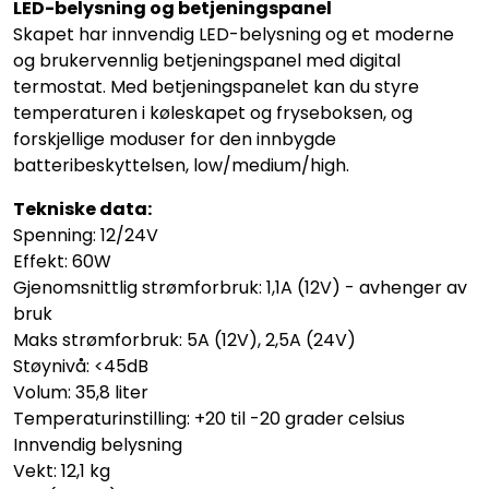
LED-belysning og betjeningspanel
Skapet har innvendig LED-belysning og et moderne
og brukervennlig betjeningspanel med digital
termostat. Med betjeningspanelet kan du styre
temperaturen i køleskapet og fryseboksen, og
forskjellige moduser for den innbygde
batteribeskyttelsen, low/medium/high.
Tekniske data:
Spenning: 12/24V
Effekt: 60W
Gjenomsnittlig strømforbruk: 1,1A (12V) - avhenger av
bruk
Maks strømforbruk: 5A (12V), 2,5A (24V)
Støynivå: <45dB
Volum: 35,8 liter
Temperaturinstilling: +20 til -20 grader celsius
Innvendig belysning
Vekt: 12,1 kg