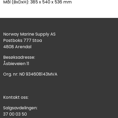
Mål (BxDxH): 385 x 540 x 536 mm
Norway Marine Supply AS
Postboks 777 Stoa
4808 Arendal
Besøksadresse:
Åsbieveien 11
Org. nr: N0 934608143MVA
Kontakt oss:
Salgsavdelingen:
37 00 03 50