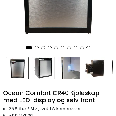
Fortøyning
Fritid/Sikkerhet
Båtpleie/Opplag
Seil
Nyheter
Ocean Comfort CR40 Kjøleskap
med LED-display og sølv front
35,8 liter / Støysvak LG kompressor
App styring