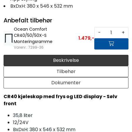
BxDxH: 380 x 546 x 532 mm
Anbefalt tilbehør
Ocean Comfort
-
+
CR40/50/50X-S
1.479,-
Monteringsramme
Varenr.: 7299-36
Beskrivelse
Tilbehør
Dokumenter
CR40 kjøleskap med frys og LED display - Sølv
front
35,8 liter
12/24V
BxDxH: 380 x 546 x 532 mm