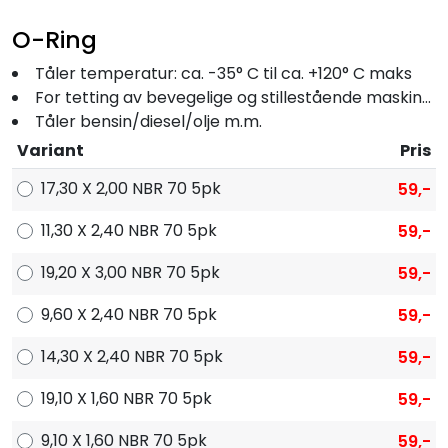
Fortøyning
O-Ring
Fritid/Sikkerhet
Tåler temperatur: ca. -35° C til ca. +120° C maks
For tetting av bevegelige og stillestående maskindeler
Tåler bensin/diesel/olje m.m.
Båtpleie/Opplag
Variant
Pris
Seil
17,30 X 2,00 NBR 70 5pk
59,-
11,30 X 2,40 NBR 70 5pk
59,-
Nyheter
19,20 X 3,00 NBR 70 5pk
59,-
9,60 X 2,40 NBR 70 5pk
59,-
14,30 X 2,40 NBR 70 5pk
59,-
19,10 X 1,60 NBR 70 5pk
59,-
9,10 X 1,60 NBR 70 5pk
59,-