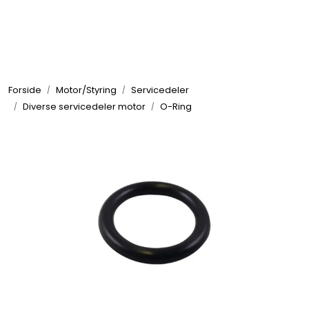
Skip to main content
Elektronikk
Forside
Motor/Styring
Servicedeler
Elektrisk
Diverse servicedeler motor
O-Ring
Bygg/Innredning
Komfort
VVS
Motor/Styring