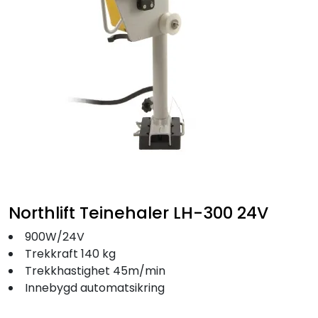
Fortøyning
Fritid/Sikkerhet
Båtpleie/Opplag
Seil
Nyheter
Northlift Teinehaler LH-300 24V
900W/24V
Trekkraft 140 kg
Trekkhastighet 45m/min
Innebygd automatsikring