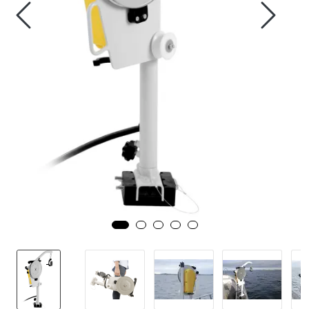
Fortøyning
Fritid/Sikkerhet
Båtpleie/Opplag
Seil
Nyheter