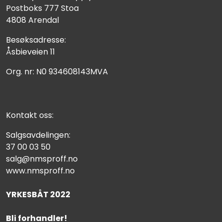
Postboks 777 Stoa
4808 Arendal
Besøksadresse:
Åsbieveien 11
Org. nr: N0 934608143MVA
Kontakt oss:
Salgsavdelingen:
37 00 03 50
salg@nmsproff.no
www.nmsproff.no
YRKESBÅT 2022
Bli forhandler!