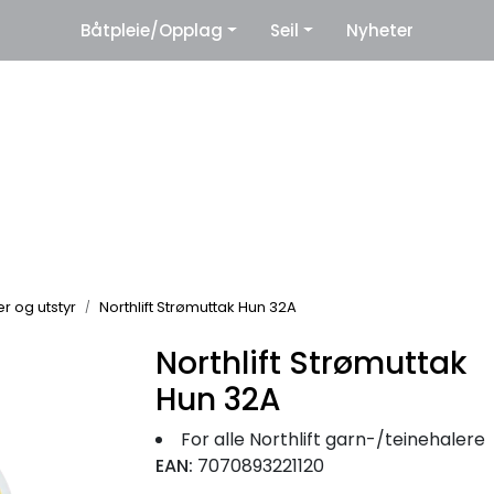
|
Båtpleie/Opplag
Seil
Nyheter
eter
Leverandører
r og utstyr
Northlift Strømuttak Hun 32A
Northlift Strømuttak
Hun 32A
For alle Northlift garn-/teinehalere
EAN:
7070893221120