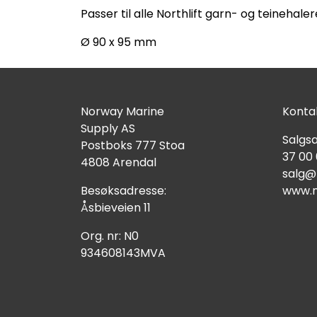
Passer til alle Northlift garn- og teinehaler
Ø 90 x 95 mm
Norway Marine
Kontak
Supply AS
Salgsa
Postboks 777 Stoa
37 00
4808 Arendal
salg@
Besøksadresse:
www.n
Åsbieveien 11
Org. nr: N0
934608143MVA