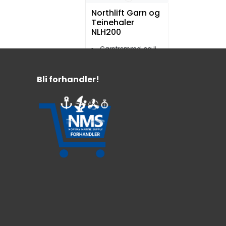
Northlift Garn og
Teinehaler
NLH200
Garntrommel og lineskive
600W/12V
Trekkraft 90 kg
Bli forhandler!
24.660,-
Northlift
Kabelskosett til