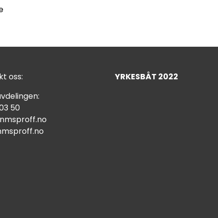
e
t oss:
YRKESBÅT 2022
vdelingen:
 03 50
nmsproff.no
msproff.no