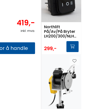
419,-
Northlift
inkl. mva.
På/Av/På Bryter
LH200/300/NLH2
00
for å handle
299,-