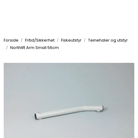
Skip to main content
Elektronikk
Forside
Fritid/Sikkerhet
Fiskeutstyr
Teinehaler og utstyr
Elektrisk
Northlift Arm Small 56cm
Bygg/Innredning
Komfort
VVS
Motor/Styring