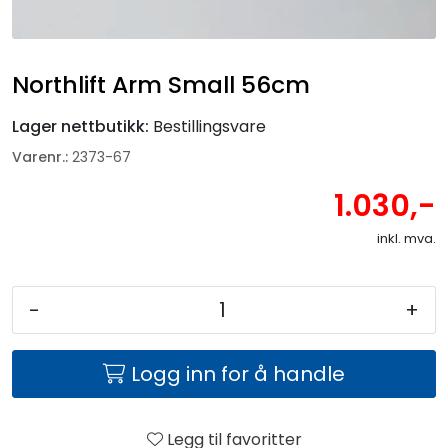
Fortøyning
Fritid/Sikkerhet
Northlift Arm Small 56cm
Båtpleie/Opplag
Lager nettbutikk:
Bestillingsvare
Varenr.:
2373-67
Seil
1.030,-
inkl. mva.
Nyheter
-
+
Logg inn for å handle
Legg til favoritter