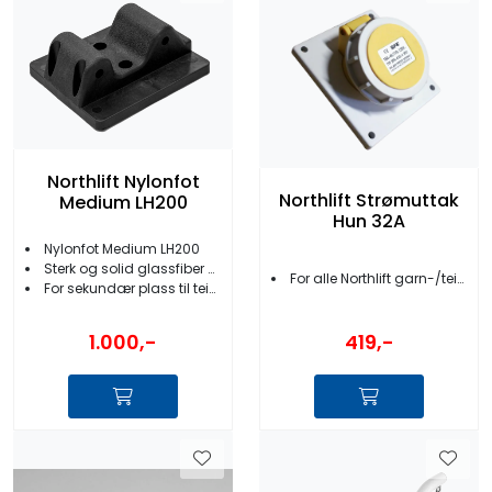
Northlift Nylonfot
Northlift Strømuttak
Medium LH200
Hun 32A
Nylonfot Medium LH200
Sterk og solid glassfiber nylon
For alle Northlift garn-/teinehalere
For sekundær plass til teinehaler
419,-
1.000,-