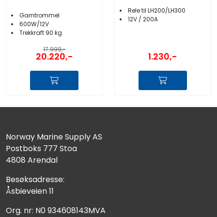
Rele til LH200/LH300
Garntrommel
12V / 200A
600W/12V
Trekkraft 90 kg
17.999,-
20.220,-
1.230,-
Norway Marine Supply AS
Postboks 777 Stoa
4808 Arendal
Besøksadresse:
Åsbieveien 11
Org. nr: N0 934608143MVA