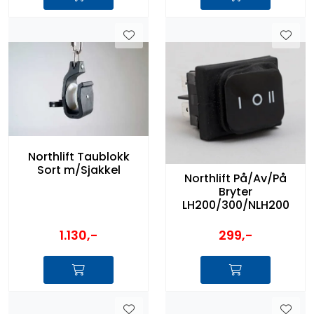
Northlift Taublokk
Sort m/Sjakkel
Northlift På/Av/På
Bryter
LH200/300/NLH200
1.130,-
299,-