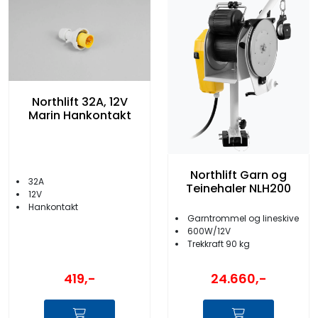
Northlift 32A, 12V
Marin Hankontakt
Northlift Garn og
32A
Teinehaler NLH200
12V
Hankontakt
Garntrommel og lineskive
600W/12V
Trekkraft 90 kg
419,-
24.660,-