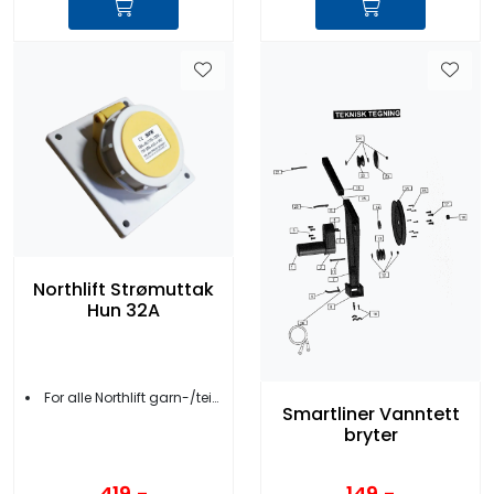
Northlift Strømuttak
Hun 32A
For alle Northlift garn-/teinehalere
Smartliner Vanntett
bryter
419,-
149,-