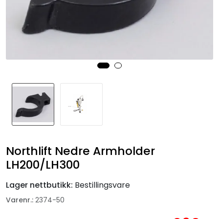
Fortøyning
Fritid/Sikkerhet
Båtpleie/Opplag
Seil
Nyheter
Northlift Nedre Armholder
LH200/LH300
Lager nettbutikk:
Bestillingsvare
Varenr.:
2374-50