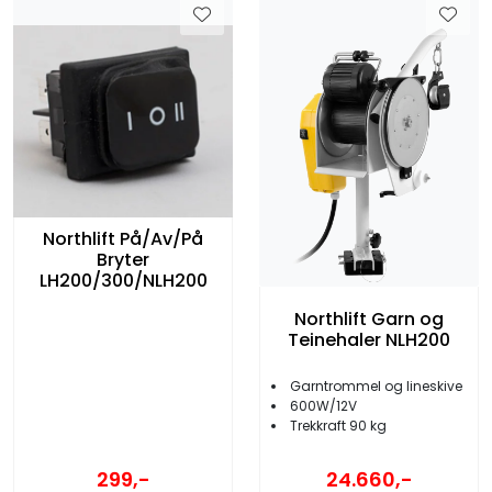
Northlift På/Av/På
Bryter
LH200/300/NLH200
Northlift Garn og
Teinehaler NLH200
Garntrommel og lineskive
600W/12V
Trekkraft 90 kg
299,-
24.660,-