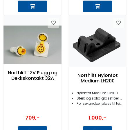
Northlift 12V Plugg og
Northlift Nylonfot
Dekkskontakt 32A
Medium LH200
Nylonfot Medium LH200
Sterk og solid glassfiber nylon
For sekundær plass til teinehaler
709,-
1.000,-