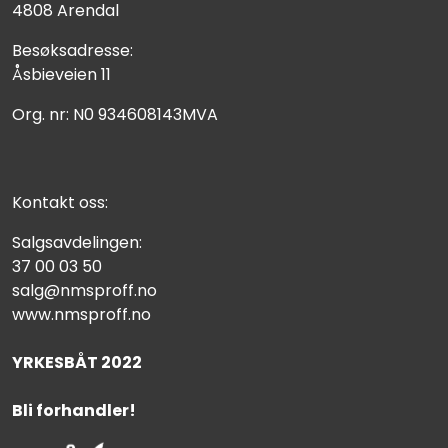
4808 Arendal
Besøksadresse:
Åsbieveien 11
Org. nr: N0 934608143MVA
Kontakt oss:
Salgsavdelingen:
37 00 03 50
salg@nmsproff.no
www.nmsproff.no
YRKESBÅT 2022
Bli forhandler!