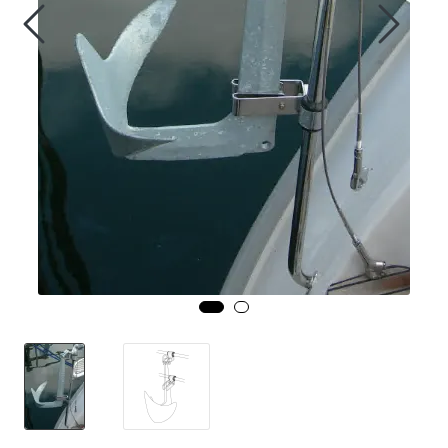
Fortøyning
Fritid/Sikkerhet
Båtpleie/Opplag
Seil
Nyheter