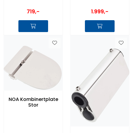
1.999,-
719,-
NOA Kombinertplate
Stor