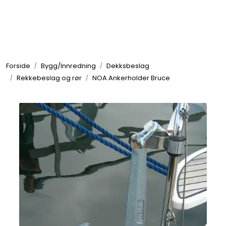
Skip to main content
Elektronikk
Forside
Bygg/Innredning
Dekksbeslag
Elektrisk
Rekkebeslag og rør
NOA Ankerholder Bruce
Bygg/Innredning
Komfort
VVS
Motor/Styring