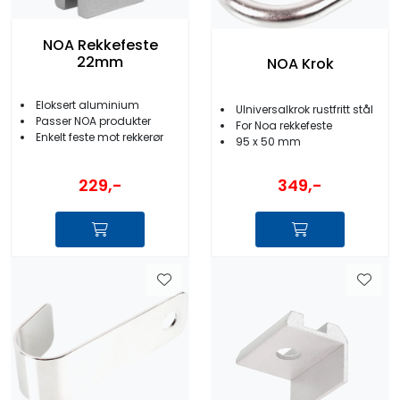
NOA Rekkefeste
22mm
NOA Krok
Eloksert aluminium
UIniversalkrok rustfritt stål
Passer NOA produkter
For Noa rekkefeste
Enkelt feste mot rekkerør
95 x 50 mm
229,-
349,-