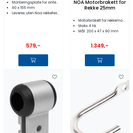
NOA Motorbrakett for
Monteringsplate for antenner/lanterner etc.
Rekke 25mm
90 x 155 mm
Leveres uten Noa rekkefeste
Motorbrakett for rekkemontering
Maks 4 hk
Mål: 200 x 47 x 90 mm
579,-
1.349,-