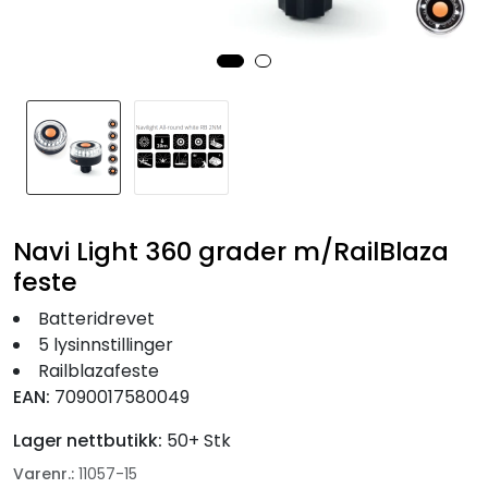
Fortøyning
Fritid/Sikkerhet
Båtpleie/Opplag
Seil
Navi Light 360 grader m/RailBlaza
Nyheter
feste
Batteridrevet
5 lysinnstillinger
Railblazafeste
EAN:
7090017580049
Lager nettbutikk:
50+ Stk
Varenr.:
11057-15