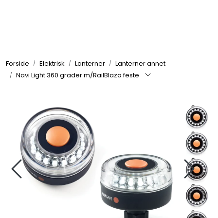
Skip to main content
Elektronikk
Forside
Elektrisk
Lanterner
Lanterner annet
Elektrisk
Navi Light 360 grader m/RailBlaza feste
Bygg/Innredning
Komfort
VVS
Motor/Styring