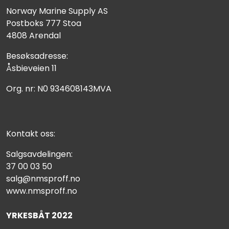
Norway Marine Supply AS
Postboks 777 Stoa
4808 Arendal
Besøksadresse:
Åsbieveien 11
Org. nr: N0 934608143MVA
Kontakt oss:
Salgsavdelingen:
37 00 03 50
salg@nmsproff.no
www.nmsproff.no
YRKESBÅT 2022