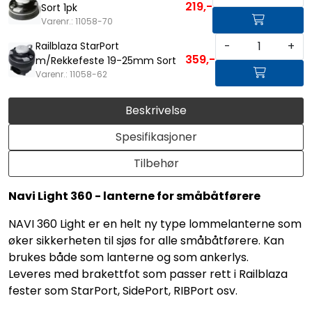
219,-
Sort 1pk
Varenr.: 11058-70
-
+
Railblaza StarPort
359,-
m/Rekkefeste 19-25mm Sort
Varenr.: 11058-62
Beskrivelse
Spesifikasjoner
Tilbehør
Navi Light 360 - lanterne for småbåtførere
NAVI 360 Light er en helt ny type lommelanterne som
øker sikkerheten til sjøs for alle småbåtførere. Kan
brukes både som lanterne og som ankerlys.
Leveres med brakettfot som passer rett i Railblaza
fester som StarPort, SidePort, RIBPort osv.