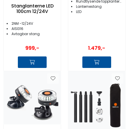
Rundtlysende topplanterne
Stanglanterne LED
Lanternestang
100cm 12/24V
LED
2NM -12/24V
AISI316
Avtagbar stang
999,-
1.479,-