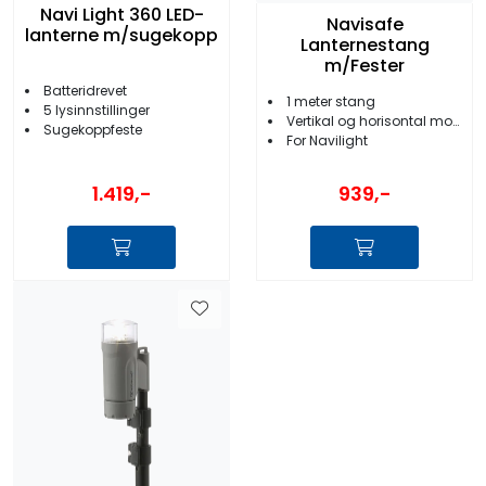
Navi Light 360 LED-
Navisafe
lanterne m/sugekopp
Lanternestang
m/Fester
Batteridrevet
1 meter stang
5 lysinnstillinger
Vertikal og horisontal montasje
Sugekoppfeste
For Navilight
1.419,-
939,-