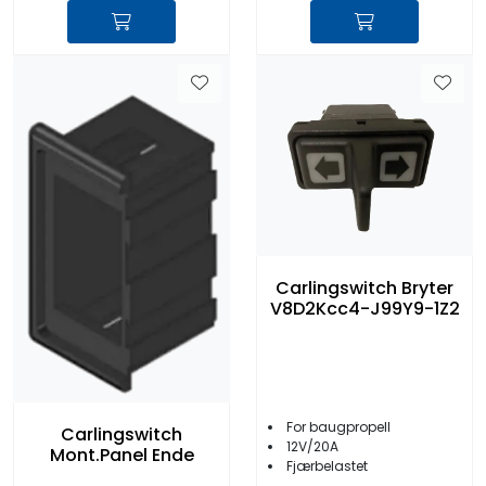
Carlingswitch Bryter
V8D2Kcc4-J99Y9-1Z2
For baugpropell
Carlingswitch
12V/20A
Mont.Panel Ende
Fjærbelastet