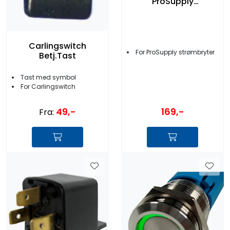
ProSupply
Strømbrytere
Carlingswitch
For ProSupply strømbryter
Betj.Tast
Tast med symbol
For Carlingswitch
49,-
169,-
Fra: