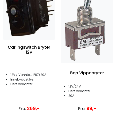
Carlingswitch Bryter
12V
Bep Vippebryter
12V / Vanntett IP67/20A
Innebygget lys
Flere varianter
12V/24V
Flere varianter
20A
269,-
99,-
Fra:
Fra: