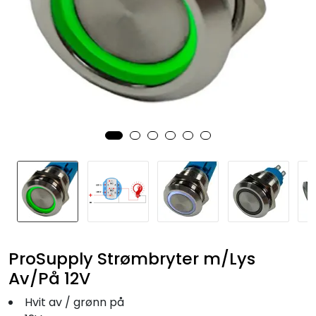
Fortøyning
Fritid/Sikkerhet
Båtpleie/Opplag
Seil
Nyheter
ProSupply Strømbryter m/Lys
Av/På 12V
Hvit av / grønn på