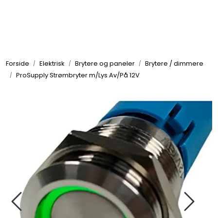
Skip to main content
Elektronikk
Forside
Elektrisk
Brytere og paneler
Brytere / dimmere
Elektrisk
ProSupply Strømbryter m/Lys Av/På 12V
Bygg/Innredning
Komfort
VVS
Motor/Styring