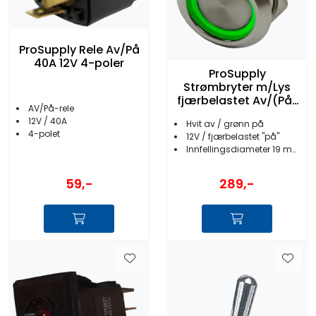
ProSupply Rele Av/På
40A 12V 4-poler
ProSupply
Strømbryter m/Lys
fjærbelastet Av/(På)
AV/På-rele
12V
12V / 40A
Hvit av / grønn på
4-polet
12V / fjærbelastet ''på''
Innfellingsdiameter 19 mm
59,-
289,-