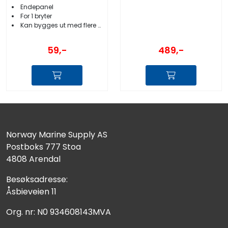
Endepanel
For 1 bryter
Kan bygges ut med flere paneler
59,-
489,-
Norway Marine Supply AS
Postboks 777 Stoa
4808 Arendal
Besøksadresse:
Åsbieveien 11
Org. nr: N0 934608143MVA