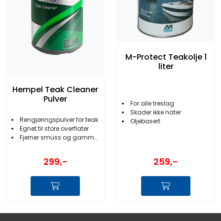
M-Protect Teakolje 1
liter
Hempel Teak Cleaner
Pulver
For alle treslag
Skader ikke nater
Rengjøringspulver for teak
Oljebasert
Egnet til store overflater
Fjerner smuss og gammel olje
299,-
259,-