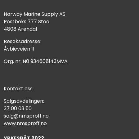
Norway Marine Supply AS
Postboks 777 Stoa
4808 Arendal
Besøksadresse:
Åsbieveien 11
Org. nr: N0 934608143MVA
Kontakt oss:
Salgsavdelingen:
37 00 03 50
salg@nmsproff.no
www.nmsproff.no
YRKESBÅT 2022