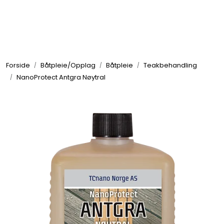
Skip to main content
Elektronikk
Forside
Båtpleie/Opplag
Båtpleie
Teakbehandling
Elektrisk
NanoProtect Antgra Nøytral
Bygg/Innredning
Komfort
VVS
Motor/Styring