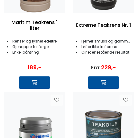
Maritim Teakrens 1
Extreme Teakrens Nr. 1
liter
Renser og lysner edeltre
Fjerner smuss og gammel olje
Gjenoppretter farge
Løfter ikke trefibrene
Enkel påføring
Gir et enestående resultat
189,-
229,-
Fra: