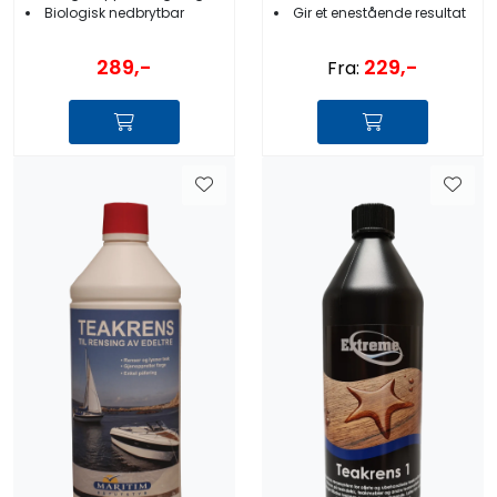
Biologisk nedbrytbar
Gir et enestående resultat
289,-
229,-
Fra: