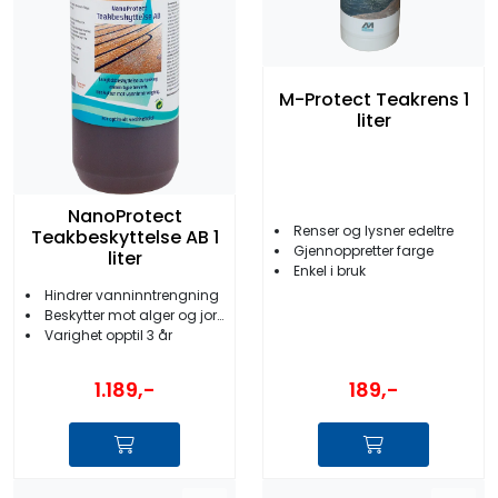
M-Protect Teakrens 1
liter
NanoProtect
Renser og lysner edeltre
Teakbeskyttelse AB 1
Gjennoppretter farge
liter
Enkel i bruk
Hindrer vanninntrengning
Beskytter mot alger og jordslag
Varighet opptil 3 år
1.189,-
189,-