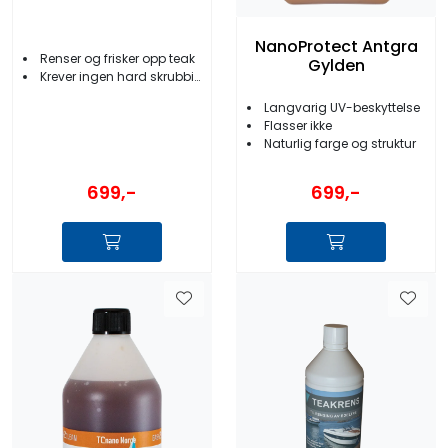
NanoProtect Antgra
Renser og frisker opp teak
Gylden
Krever ingen hard skrubbing
Langvarig UV-beskyttelse
Flasser ikke
Naturlig farge og struktur
699,-
699,-