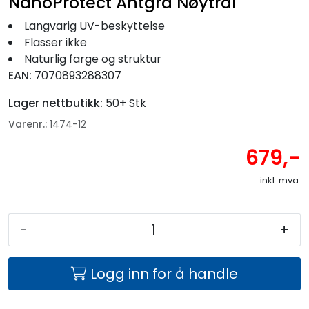
NanoProtect Antgra Nøytral
Langvarig UV-beskyttelse
Flasser ikke
Naturlig farge og struktur
EAN:
7070893288307
Lager nettbutikk:
50+ Stk
Varenr.:
1474-12
679,-
inkl. mva.
-
+
Logg inn for å handle