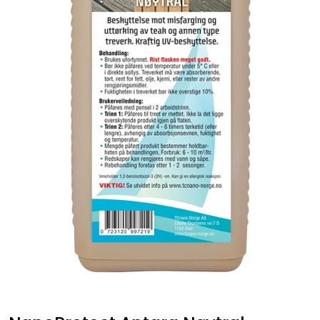
Fortøyning
Fritid/Sikkerhet
Båtpleie/Opplag
Seil
Nyheter