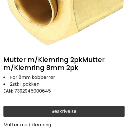
Fortøyning
Fritid/Sikkerhet
Båtpleie/Opplag
Seil
Mutter m/Klemring 2pkMutter
m/Klemring 8mm 2pk
Nyheter
For 8mm kobberrør
2stk i pakken
EAN:
7392945000645
Beskrivelse
Mutter med klemring