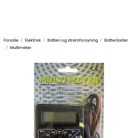
Skip to main content
Elektronikk
Forside
Elektrisk
Batteri og strømforsyning
Batterilader
Elektrisk
Multimeter
Bygg/Innredning
Komfort
VVS
Motor/Styring