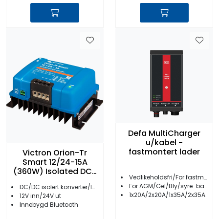
Defa MultiCharger
u/kabel -
fastmontert lader
Victron Orion-Tr
Smart 12/24-15A
(360W) Isolated DC-
Vedlikeholdsfri/For fastmontering
DC Lader
For AGM/Gel/Bly/syre-batterier
DC/DC isolert konverter/lader
1x20A/2x20A/1x35A/2x35A
12V inn/24V ut
Innebygd Bluetooth