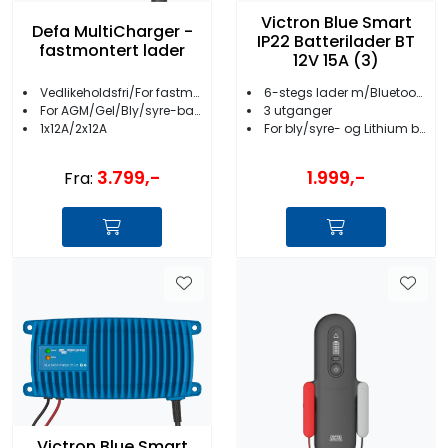
Victron Blue Smart
Defa MultiCharger -
IP22 Batterilader BT
fastmontert lader
12V 15A (3)
Vedlikeholdsfri/For fastmontering
6-stegs lader m/Bluetooth
For AGM/Gel/Bly/syre-batterier
3 utganger
1x12A/2x12A
For bly/syre- og Lithium batterier
3.799,-
1.999,-
Fra:
Victron Blue Smart