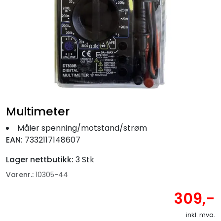
Fortøyning
Fritid/Sikkerhet
Båtpleie/Opplag
Seil
Multimeter
Nyheter
Måler spenning/motstand/strøm
EAN:
7332117148607
Lager nettbutikk:
3 Stk
Varenr.:
10305-44
309,-
inkl. mva.