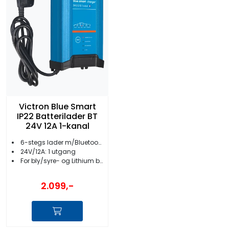
Victron Blue Smart
IP22 Batterilader BT
24V 12A 1-kanal
6-stegs lader m/Bluetooth
24V/12A: 1 utgang
For bly/syre- og Lithium batterier
2.099,-