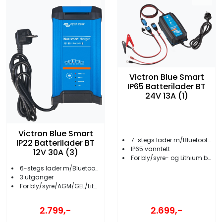
Victron Blue Smart
IP65 Batterilader BT
24V 13A (1)
Victron Blue Smart
7-stegs lader m/Bluetooth
IP22 Batterilader BT
IP65 vanntett
12V 30A (3)
For bly/syre- og Lithium batterier
6-stegs lader m/Bluetooth
3 utganger
For bly/syre/AGM/GEL/Lithium batterier
2.799,-
2.699,-