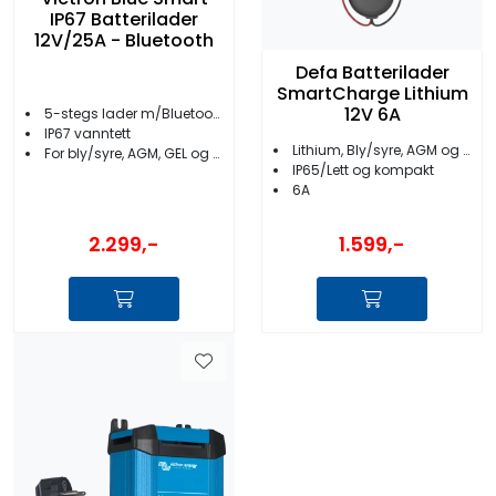
IP67 Batterilader
12V/25A - Bluetooth
Defa Batterilader
SmartCharge Lithium
12V 6A
5-stegs lader m/Bluetooth
IP67 vanntett
Lithium, Bly/syre, AGM og GEL
For bly/syre, AGM, GEL og Lithium batterier
IP65/Lett og kompakt
6A
2.299,-
1.599,-