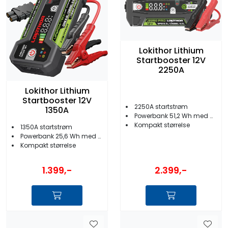
Lokithor Lithium
Startbooster 12V
2250A
Lokithor Lithium
Startbooster 12V
2250A startstrøm
1350A
Powerbank 51,2 Wh med USB-uttak og lys
Kompakt størrelse
1350A startstrøm
Powerbank 25,6 Wh med USB-uttak og lys
Kompakt størrelse
1.399,-
2.399,-