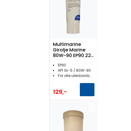
Multimarine
Girolje Marine
80W-90 EP90 220
ml
EP90
API GL-5 / 80W-90
For alle utenbordsmotorer
129,-