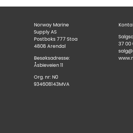
Norway Marine
Kontak
Supply AS
Salgsa
Postboks 777 Stoa
37 00
4808 Arendal
salg@
Besøksadresse:
www.n
Åsbieveien 11
Org. nr: N0
934608143MVA