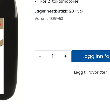
For 2-taktsmotorer
Lager nettbutikk:
20+ Stk
Varenr.:
13351-53
-
+
Logg inn fo
Legg til favoritter