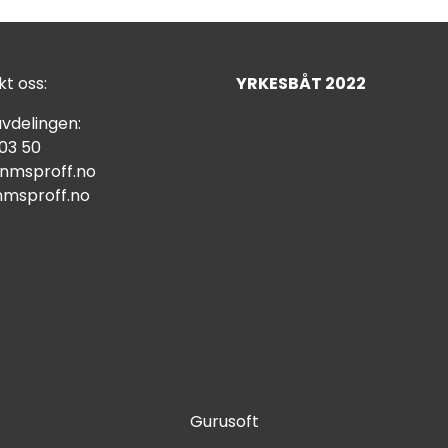
t oss:
YRKESBÅT 2022
vdelingen:
 03 50
nmsproff.no
msproff.no
Gurusoft