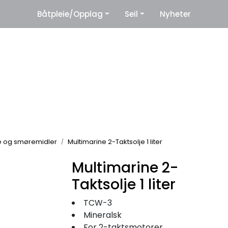
|
Båtpleie/Opplag
Seil
Nyheter
eter
Leverandører
e og smøremidler
Multimarine 2-Taktsolje 1 liter
Multimarine 2-
Taktsolje 1 liter
TCW-3
Mineralsk
For 2-taktsmotorer