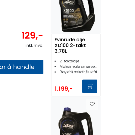
129,-
Evinrude olje
XD100 2-takt
inkl. mva.
3,78L
2-taktsolje
for å handle
Maksimale smøreegenskaper
Røykfri/askefri/luktfri
1.199,-