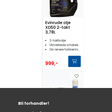
Evinrude olje
XD50 2-takt
3,78L
2-taktsolje
Utmerkede smøreegenskaper
Gir renere forbrenning
999,-
Bli forhandler!