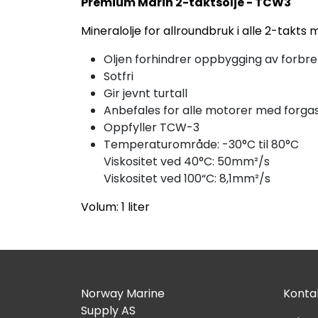
Premium Marin 2-taktsolje - TCW3
Mineralolje for allroundbruk i alle 2-takts
Oljen forhindrer oppbygging av forbre
Sotfri
Gir jevnt turtall
Anbefales for alle motorer med forgas
Oppfyller TCW-3
Temperaturområde: -30°C til 80°C
Viskositet ved 40°C: 50mm²/s
Viskositet ved 100“C: 8,1mm²/s
Volum: 1 liter
Norway Marine
Kontak
Supply AS