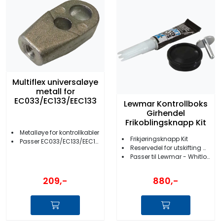
Multiflex universaløye
metall for
EC033/EC133/EEC133
Lewmar Kontrollboks
Girhendel
Frikoblingsknapp Kit
Metalløye for kontrollkabler
Frikjøringsknapp Kit
Passer EC033/EC133/EEC133
Reservedel for utskifting av stempelknapp og deksel
Passer til Lewmar - Whitlock 1 greps motorstyring
209,-
880,-