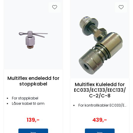
Multiflex endeledd for
stoppkabel
Multiflex Kuleledd for
EC033/EC133/EEC133/
C-2/C-8
For stoppkabel
Låser kabel til arm
For kontrollkabler EC033/EC133/EEC133
139,-
439,-