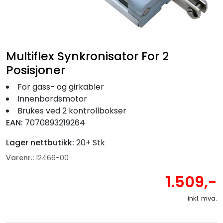
Fortøyning
Fritid/Sikkerhet
Multiflex Synkronisator For 2
Båtpleie/Opplag
Posisjoner
For gass- og girkabler
Seil
Innenbordsmotor
Brukes ved 2 kontrollbokser
EAN:
7070893219264
Nyheter
Lager nettbutikk:
20+ Stk
Varenr.:
12466-00
1.509,-
inkl. mva.