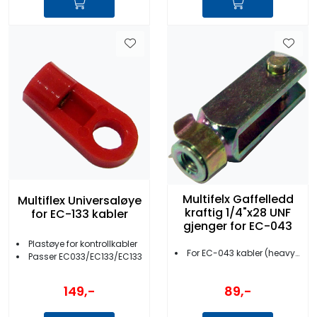
Multifelx Gaffelledd
Multiflex Universaløye
kraftig 1/4"x28 UNF
for EC-133 kabler
gjenger for EC-043
Plastøye for kontrollkabler
For EC-043 kabler (heavy duty)
Passer EC033/EC133/EC133
89,-
149,-