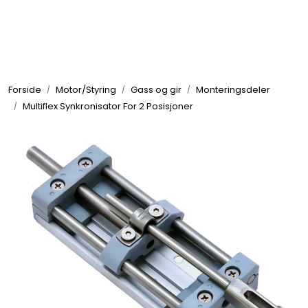
Skip to main content
Elektronikk
Forside
Motor/Styring
Gass og gir
Monteringsdeler
Elektrisk
Multiflex Synkronisator For 2 Posisjoner
Bygg/Innredning
Komfort
VVS
Motor/Styring