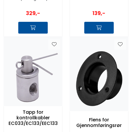
329,-
139,-
Tapp for
kontrollkabler
Flens for
EC033/EC133/EEC133
Gjennomføringsrør