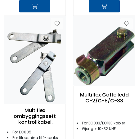
Multiflex Gaffelledd
C-2/C-8/C-33
Multiflex
ombyggingssett
kontrollkabel
For EC033/EC133 kabler
EC005/C-5
Gjenger 10-32 UNF
For EC005
For tilpasning til 1-spaks kontrollboks