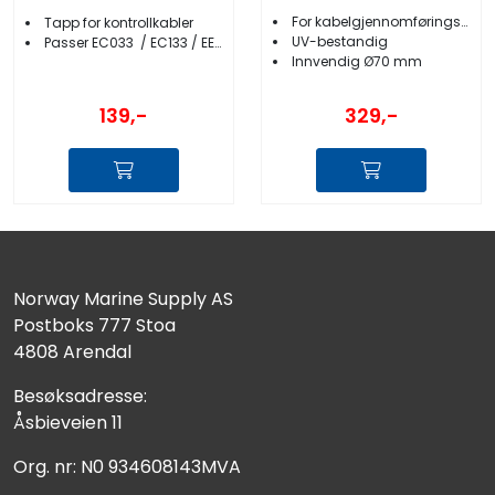
For kabelgjennomføringsrør
Tapp for kontrollkabler
UV-bestandig
Passer EC033 / EC133 / EEC133
Innvendig Ø70 mm
139,-
329,-
Norway Marine Supply AS
Postboks 777 Stoa
4808 Arendal
Besøksadresse:
Åsbieveien 11
Org. nr: N0 934608143MVA