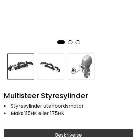
Fortøyning
Fritid/Sikkerhet
Båtpleie/Opplag
Seil
Nyheter
Multisteer Styresylinder
Styresylinder utenbordsmotor
Maks 115HK eller 175HK
Beskrivelse