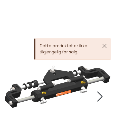
Skip to main content
Elektronikk
Elektrisk
Dette produktet er ikke
tilgjengelig for salg.
Bygg/Innredning
Komfort
VVS
Motor/Styring