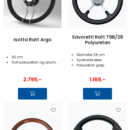
Savoretti Ratt T9B/28
Isotta Ratt Argo
Polyuretan
Diameter 28 cm
35 cm
Syrefaste eiker
Sort polyuretan og aluminium
Polyuretan grep
2.799,-
1.169,-