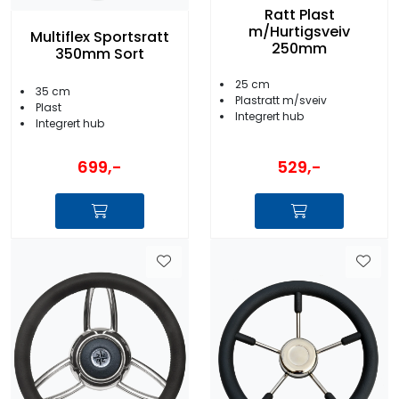
Ratt Plast
m/Hurtigsveiv
Multiflex Sportsratt
250mm
350mm Sort
25 cm
35 cm
Plastratt m/sveiv
Plast
Integrert hub
Integrert hub
699,-
529,-