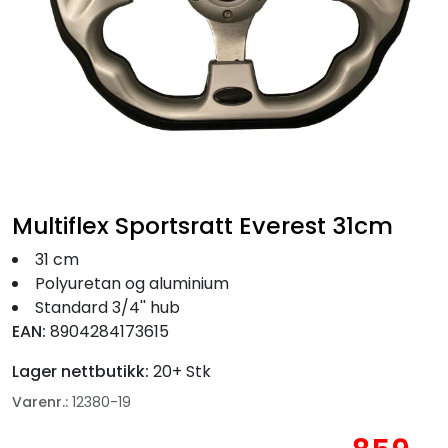
Fortøyning
Fritid/Sikkerhet
Båtpleie/Opplag
Seil
Multiflex Sportsratt Everest 31cm
Nyheter
31 cm
Polyuretan og aluminium
Standard 3/4'' hub
EAN:
8904284173615
Lager nettbutikk:
20+ Stk
Varenr.:
12380-19