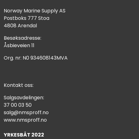
Norway Marine Supply AS
Postboks 777 Stoa
4808 Arendal
Besøksadresse:
Åsbieveien 11
Org. nr: N0 934608143MVA
Kontakt oss:
Salgsavdelingen:
37 00 03 50
salg@nmsproff.no
www.nmsproff.no
YRKESBÅT 2022