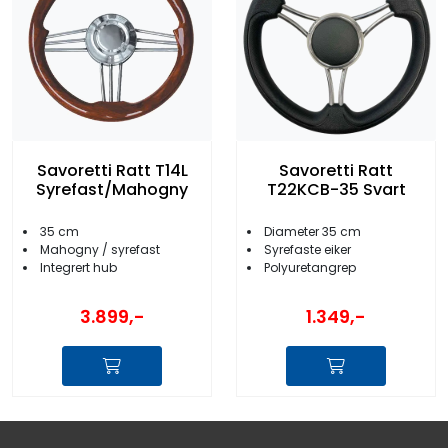
Savoretti Ratt T14L
Savoretti Ratt
Syrefast/Mahogny
T22KCB-35 Svart
35 cm
Diameter 35 cm
Mahogny / syrefast
Syrefaste eiker
Integrert hub
Polyuretangrep
3.899,-
1.349,-