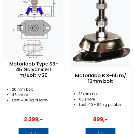
Motorlabb Type S3-
45 Galvanisert
m/Bolt M20
Motorlabb B S-65 m/
12mm bolt
20 mm bolt
12 mm bolt
45 shore
65 shore
Last: 400 kg pr labb
Last: 40 - 90 kg pr labb
2.399,-
899,-