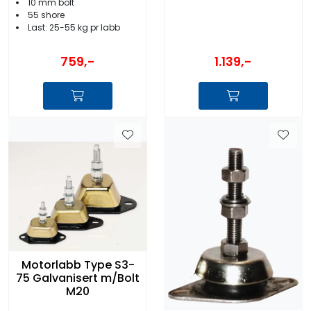
10 mm bolt
55 shore
Last: 25-55 kg pr labb
759,-
1.139,-
Motorlabb Type S3-
75 Galvanisert m/Bolt
M20