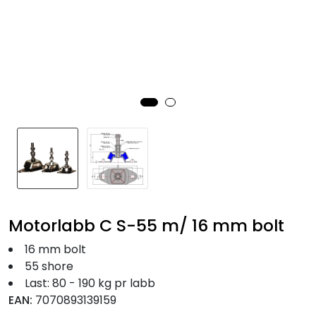
Fortøyning
Fritid/Sikkerhet
Båtpleie/Opplag
Seil
Nyheter
Motorlabb C S-55 m/ 16 mm bolt
16 mm bolt
55 shore
Last: 80 - 190 kg pr labb
EAN:
7070893139159