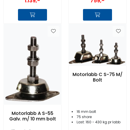
1.139,-
759,-
Motorlabb C S-75 M/
Bolt
16 mm bolt
Motorlabb A S-55
75 shore
Galv. m/ 10 mm bolt
Last: 160 - 430 kg pr labb