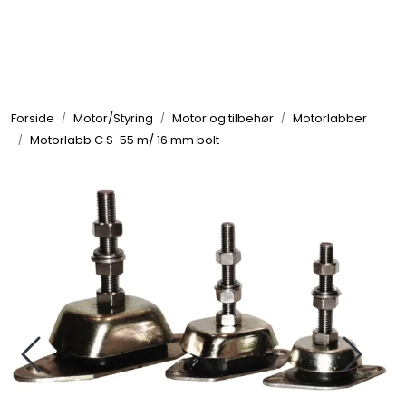
Skip to main content
Elektronikk
Forside
Motor/Styring
Motor og tilbehør
Motorlabber
Elektrisk
Motorlabb C S-55 m/ 16 mm bolt
Bygg/Innredning
Komfort
VVS
Motor/Styring