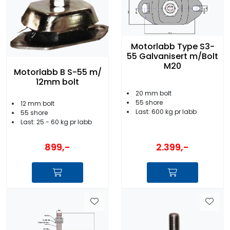
Motorlabb Type S3-
55 Galvanisert m/Bolt
M20
Motorlabb B S-55 m/
12mm bolt
20 mm bolt
55 shore
12 mm bolt
Last: 600 kg pr labb
55 shore
Last: 25 - 60 kg pr labb
899,-
2.399,-