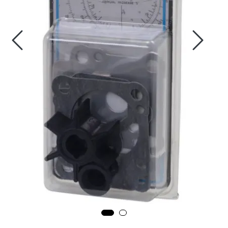
Fortøyning
Fritid/Sikkerhet
Båtpleie/Opplag
Seil
Nyheter