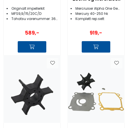
Alpha One Gen II
Originalt impellerkit
Mercruiser Alpha One Gen 2
MFS9,9/15/20C/D
Mercury 40-250 hk
Tohatsu varenummer: 362-87322-1
Komplett rep.sett
589,-
919,-