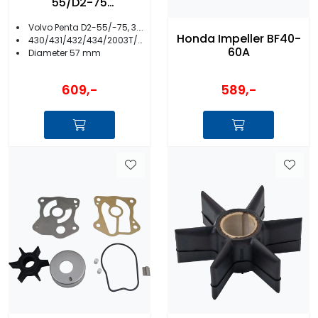
55/D2-75
/3.0/4.3/5.7/8.1/430/
Volvo Penta D2-55/-75, 3.0/4.3/5.7/8.1
431/432/434 15811
Honda Impeller BF40-
430/431/432/434/2003T/TB
60A
Diameter 57 mm
609,-
589,-