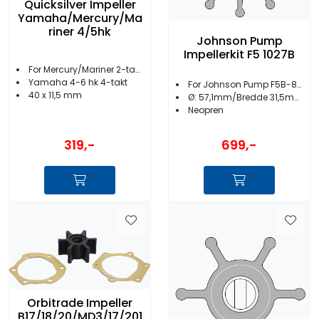
Quicksilver Impeller
Yamaha/Mercury/Ma
riner 4/5hk
Johnson Pump
Impellerkit F5 1027B
For Mercury/Mariner 2-takt 4-5hk
Yamaha 4-6 hk 4-takt
For Johnson Pump F5B-8/F5B-3000
40 x 11,5 mm
Ø: 57,1mm/Bredde 31,5mm
Neopren
319,-
699,-
Orbitrade Impeller
B17/18/20/MD3/17/201