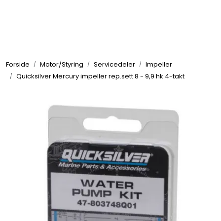
Skip to main content
Elektronikk
Forside
Motor/Styring
Servicedeler
Impeller
Elektrisk
Quicksilver Mercury impeller rep.sett 8 - 9,9 hk 4-takt
Bygg/Innredning
Komfort
VVS
Motor/Styring