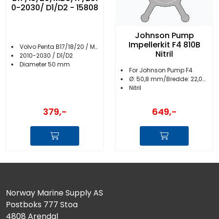
0-2030/ D1/D2 - 15808
Johnson Pump
Impellerkit F4 810B
Volvo Penta B17/18/20 / MD3/17
Nitril
2010-2030 / D1/D2
Diameter 50 mm
For Johnson Pump F4
Ø: 50,8 mm/Bredde: 22,0mm
Nitril
379,-
649,-
Norway Marine Supply AS
Postboks 777 Stoa
4808 Arendal