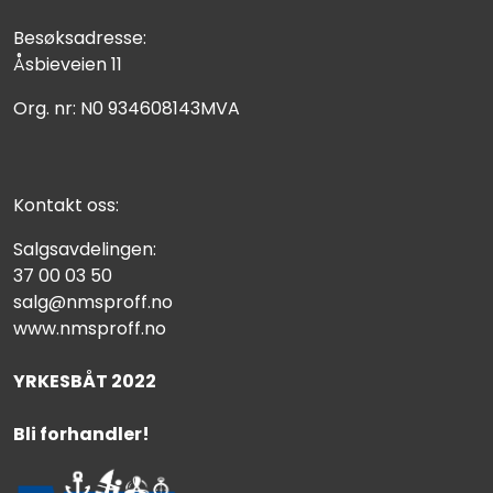
Besøksadresse:
Åsbieveien 11
Org. nr: N0 934608143MVA
Kontakt oss:
Salgsavdelingen:
37 00 03 50
salg@nmsproff.no
www.nmsproff.no
YRKESBÅT 2022
Bli forhandler!