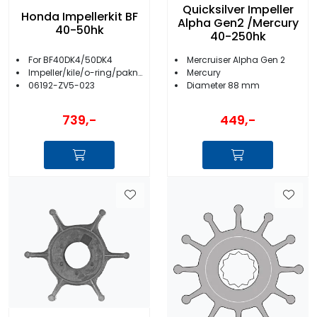
Quicksilver Impeller
Honda Impellerkit BF
Alpha Gen2 /Mercury
40-50hk
40-250hk
For BF40DK4/50DK4
Mercruiser Alpha Gen 2
Impeller/kile/o-ring/pakninger
Mercury
06192-ZV5-023
Diameter 88 mm
739,-
449,-