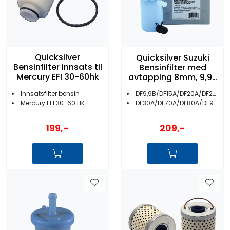
Quicksilver
Quicksilver Suzuki
Bensinfilter innsats til
Bensinfilter med
Mercury EFI 30-60hk
avtapping 8mm, 9,9-
90hk
Innsatsfilter bensin
DF9,9B/DF15A/DF20A/DF25A
Mercury EFI 30-60 HK
DF30A/DF70A/DF80A/DF90A
199,-
209,-