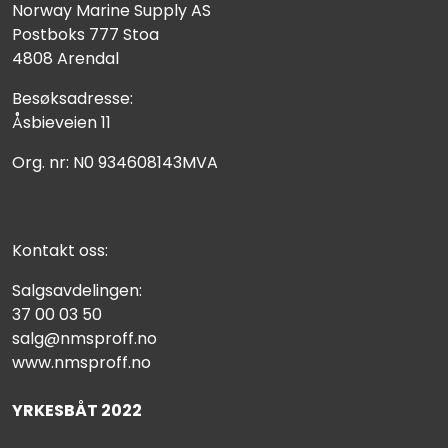
Norway Marine Supply AS
Postboks 777 Stoa
4808 Arendal
Besøksadresse:
Åsbieveien 11
Org. nr: N0 934608143MVA
Kontakt oss:
Salgsavdelingen:
37 00 03 50
salg@nmsproff.no
www.nmsproff.no
YRKESBÅT 2022