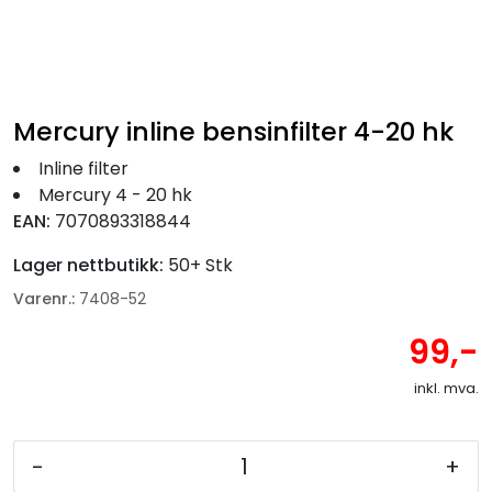
Fortøyning
Fritid/Sikkerhet
Mercury inline bensinfilter 4-20 hk
Båtpleie/Opplag
Inline filter
Mercury 4 - 20 hk
Seil
EAN:
7070893318844
Lager nettbutikk:
50+ Stk
Nyheter
Varenr.:
7408-52
99,-
inkl. mva.
-
+