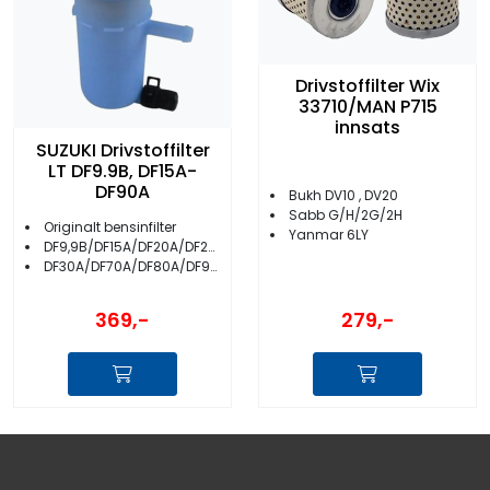
Drivstoffilter Wix
33710/MAN P715
innsats
SUZUKI Drivstoffilter
LT DF9.9B, DF15A-
DF90A
Bukh DV10 , DV20
Sabb G/H/2G/2H
Originalt bensinfilter
Yanmar 6LY
DF9,9B/DF15A/DF20A/DF25A
DF30A/DF70A/DF80A/DF90A
369,-
279,-