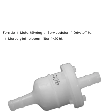
Skip to main content
Elektronikk
Forside
Motor/Styring
Servicedeler
Drivstoffilter
Elektrisk
Mercury inline bensinfilter 4-20 hk
Bygg/Innredning
Komfort
VVS
Motor/Styring