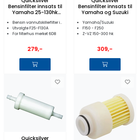
Quicksilver
Quicksilver
Bensinfilter innsats til
Bensinfilter innsats til
Yamaha 25-130hk
Yamaha og Suzuki
2006-
Bensin vannutskillerfilter inline
Yamaha/Suzuki
Utvalgte F25-F130A
F150 - F250
For filterhus merket 6D8
Z-VZ 150-300 hk
279,-
309,-
Quicksilver