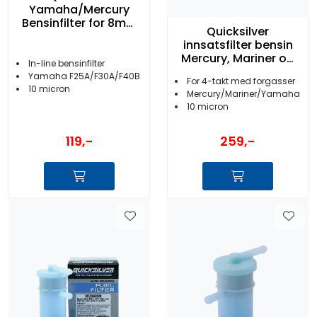
Yamaha/Mercury
Bensinfilter for 8mm
Quicksilver
slange
innsatsfilter bensin
Mercury, Mariner og
In-line bensinfilter
Yamaha 75-115HK
Yamaha F25A/F30A/F40B
For 4-takt med forgasser
10 micron
Mercury/Mariner/Yamaha
10 micron
119,-
259,-