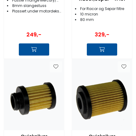
Passer mange Mercury/Mariner
8mm slangestuss
For Racor og Separ filtre
Plassert under motordeksel
10 micron
80 mm
249,-
329,-