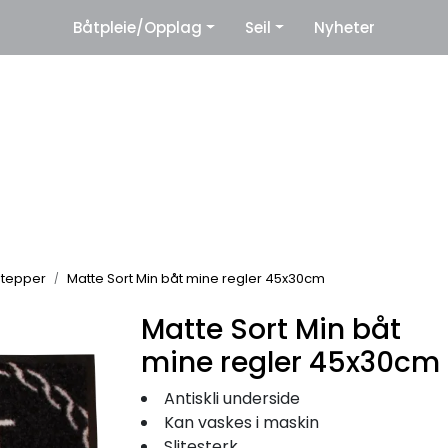
|
Båtpleie/Opplag
Seil
Nyheter
eter
Leverandører
 tepper
Matte Sort Min båt mine regler 45x30cm
Matte Sort Min båt
mine regler 45x30cm
Antiskli underside
Kan vaskes i maskin
Slitesterk