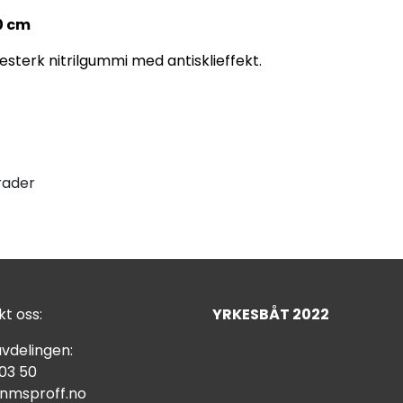
30 cm
testerk nitrilgummi med antisklieffekt.
rader
t oss:
YRKESBÅT 2022
vdelingen:
 03 50
nmsproff.no