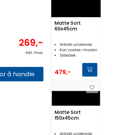
Matte Sort
60x45cm
269,-
Antiskli underside
Kan vaskes i maskin
inkl. mva.
Slitesterk
479,-
for å handle
Matte Sort
150x45cm
Antiskli underside