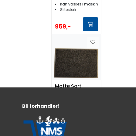
Kan vaskes i maskin
Slitesterk
959,-
Matte Sort
45x30cm
Bli forhandler!
Antiskli underside
Kan vaskes i maskin
Slitesterk
269,-