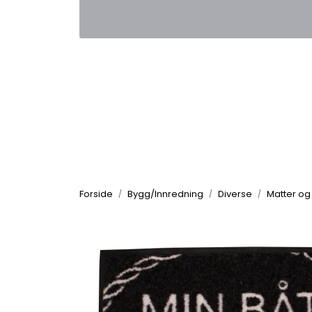
Skip to main content
|
|
Kontakt oss
Nyhetsbrev
Nyh
Forside
Bygg/Innredning
Diverse
Matter og