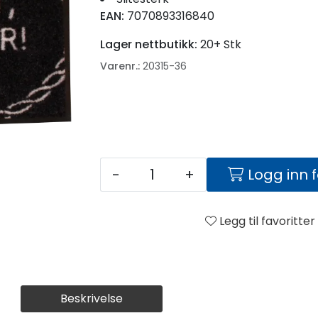
EAN:
7070893316840
Lager nettbutikk:
20+ Stk
Varenr.:
20315-36
-
+
Logg inn 
Legg til favoritter
Beskrivelse