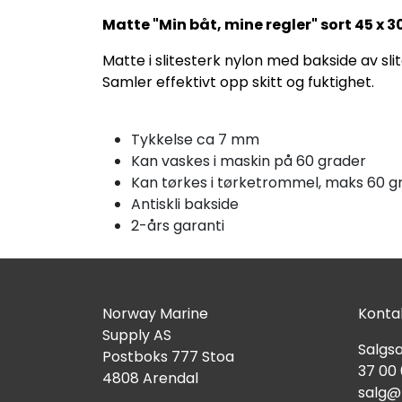
Matte "Min båt, mine regler" sort 45 x 
Matte i slitesterk nylon med bakside av sli
Samler effektivt opp skitt og fuktighet.
Tykkelse ca 7 mm
Kan vaskes i maskin på 60 grader
Kan tørkes i tørketrommel, maks 60 g
Antiskli bakside
2-års garanti
Norway Marine
Kontak
Supply AS
Salgsa
Postboks 777 Stoa
37 00
4808 Arendal
salg@