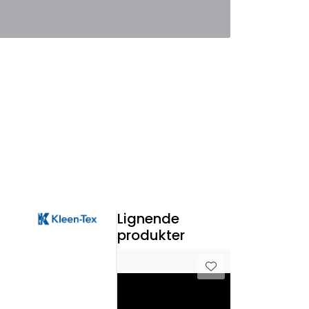
0
Favoritter
Logg inn
Lignende
produkter