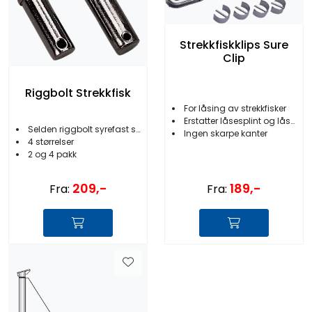
Strekkfiskklips Sure
Clip
Riggbolt Strekkfisk
For låsing av strekkfisker
Erstatter låsesplint og låseskrue
Selden riggbolt syrefast stål
Ingen skarpe kanter
4 størrelser
2 og 4 pakk
189,-
209,-
Fra:
Fra: