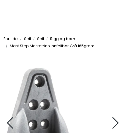
Skip to main content
Elektronikk
Forside
Seil
Seil
Rigg og bom
Elektrisk
Mast Step Mastetrinn Innfellbar Grå 165gram
Bygg/Innredning
Komfort
VVS
Motor/Styring