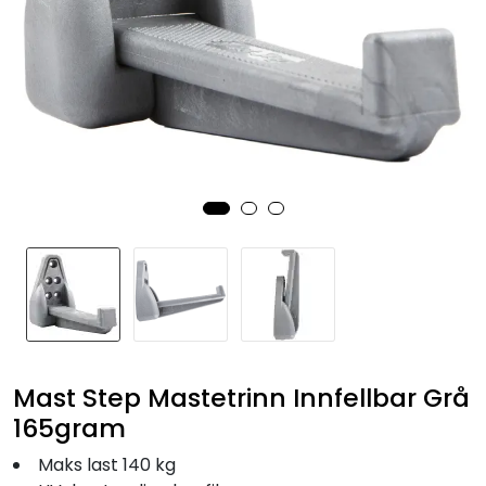
Fortøyning
Fritid/Sikkerhet
Båtpleie/Opplag
Seil
Nyheter
Mast Step Mastetrinn Innfellbar Grå
165gram
Maks last 140 kg