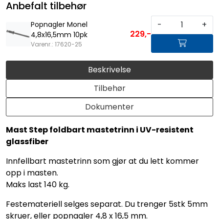
Anbefalt tilbehør
-
+
Popnagler Monel
229,-
4,8x16,5mm 10pk
Varenr.: 17620-25
Beskrivelse
Tilbehør
Dokumenter
Mast Step foldbart mastetrinn i UV-resistent
glassfiber
Innfellbart mastetrinn som gjør at du lett kommer
opp i masten.
Maks last 140 kg.
Festemateriell selges separat. Du trenger 5stk 5mm
skruer, eller popnagler 4,8 x 16,5 mm.