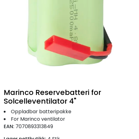
Fortøyning
Fritid/Sikkerhet
Båtpleie/Opplag
Seil
Nyheter
Marinco Reservebatteri for
Solcelleventilator 4"
Oppladbar batteripakke
For Marinco ventilator
EAN:
7070893313849
Lager nettbutikk:
4 Stk