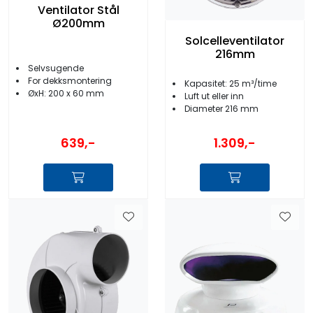
Ventilator Stål
Ø200mm
Solcelleventilator
216mm
Selvsugende
For dekksmontering
Kapasitet: 25 m³/time
ØxH: 200 x 60 mm
Luft ut eller inn
Diameter 216 mm
639,-
1.309,-