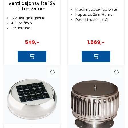
Ventilasjonsvifte 12V
Liten 75mm
Integrert batteri og bryter
Kapasitet 25 m³/time
12V utsugningsvifte
Deksel i rustfritt stål
4,10 m³/min
Gnistsikker
549,-
1.569,-