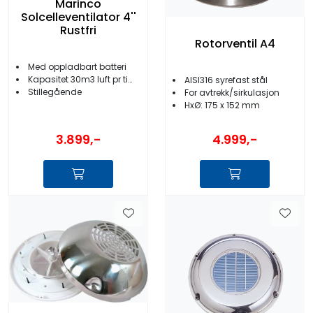
Marinco
Solcelleventilator 4''
Rustfri
Rotorventil A4
Med oppladbart batteri
Kapasitet 30m3 luft pr time
AISI316 syrefast stål
Stillegående
For avtrekk/sirkulasjon
HxØ: 175 x 152 mm
3.899,-
4.999,-