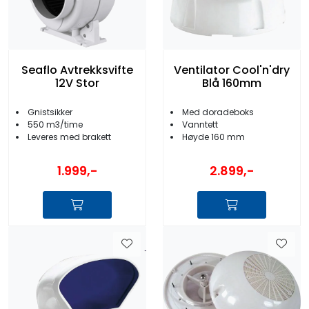
Seaflo Avtrekksvifte
Ventilator Cool'n'dry
12V Stor
Blå 160mm
Gnistsikker
Med doradeboks
550 m3/time
Vanntett
Leveres med brakett
Høyde 160 mm
1.999,-
2.899,-