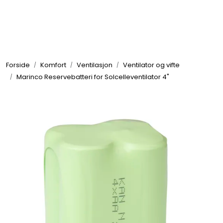
Skip to main content
Elektronikk
Forside
Komfort
Ventilasjon
Ventilator og vifte
Elektrisk
Marinco Reservebatteri for Solcelleventilator 4"
Bygg/Innredning
Komfort
VVS
Motor/Styring