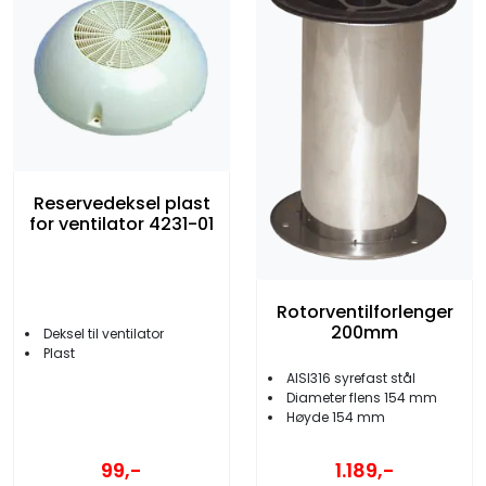
Reservedeksel plast
for ventilator 4231-01
Rotorventilforlenger
200mm
Deksel til ventilator
Plast
AISI316 syrefast stål
Diameter flens 154 mm
Høyde 154 mm
99,-
1.189,-