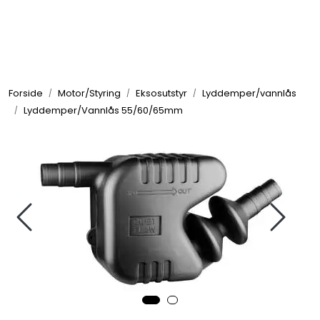
Skip to main content
Elektronikk
Forside
Motor/Styring
Eksosutstyr
Lyddemper/vannlås
Elektrisk
Lyddemper/Vannlås 55/60/65mm
Bygg/Innredning
Komfort
VVS
Motor/Styring