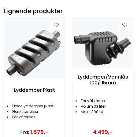
Lignende produkter
Lyddemper/Vannlås
100/115mm
Lyddemper Plast
For våt eksos
Eksoslyddemper plast
Volum 33 liter
Flere størrelser
Maks 300 hk
For våteksos
4.499,-
1.679,-
Fra: