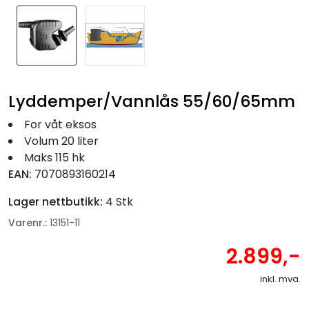
Fortøyning
Fritid/Sikkerhet
Båtpleie/Opplag
Lyddemper/Vannlås 55/60/65mm
For våt eksos
Seil
Volum 20 liter
Maks 115 hk
Nyheter
EAN:
7070893160214
Lager nettbutikk:
4 Stk
Varenr.:
13151-11
2.899,-
inkl. mva.