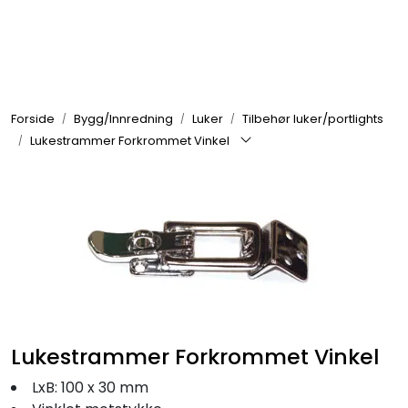
Skip to main content
Elektronikk
Forside
Bygg/Innredning
Luker
Tilbehør luker/portlights
Elektrisk
Lukestrammer Forkrommet Vinkel
Bygg/Innredning
Komfort
VVS
Lukestrammer Forkrommet Vinkel
Motor/Styring
LxB: 100 x 30 mm