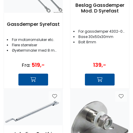
Beslag Gassdemper
Mod. D Syrefast
Gassdemper Syrefast
For gassdemper 4302-00 til -09
Base 30x50x30mm
For motorromsluker etc.
Bolt 8mm
Flere størrelser
Øyeterminaler med 8 mm hull
519,-
139,-
Fra: