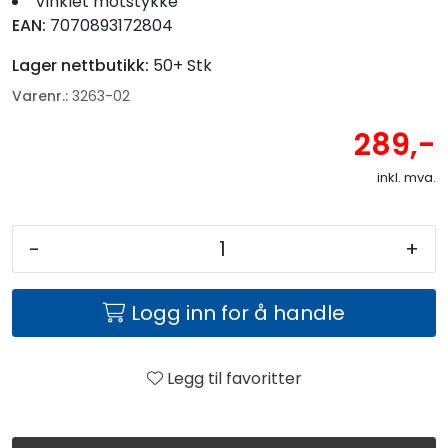
Vinklet motstykke
Fortøyning
EAN:
7070893172804
Fritid/Sikkerhet
Lager nettbutikk:
50+ Stk
Varenr.:
3263-02
Båtpleie/Opplag
289,-
inkl. mva.
Seil
-
+
Nyheter
Logg inn for å handle
Legg til favoritter