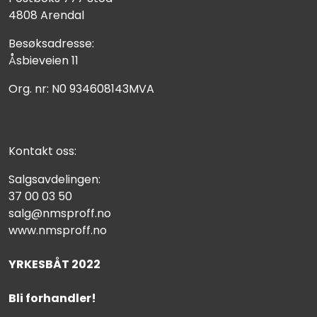
4808 Arendal
Besøksadresse:
Åsbieveien 11
Org. nr: N0 934608143MVA
Kontakt oss:
Salgsavdelingen:
37 00 03 50
salg@nmsproff.no
www.nmsproff.no
YRKESBÅT 2022
Bli forhandler!