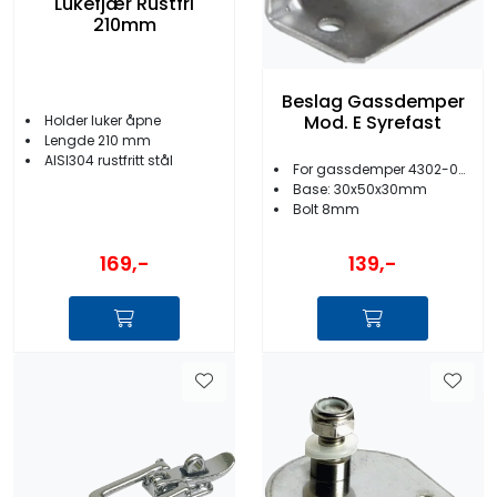
Lukefjær Rustfri
210mm
Beslag Gassdemper
Mod. E Syrefast
Holder luker åpne
Lengde 210 mm
AISI304 rustfritt stål
For gassdemper 4302-00 til -0
Base: 30x50x30mm
Bolt 8mm
169,-
139,-