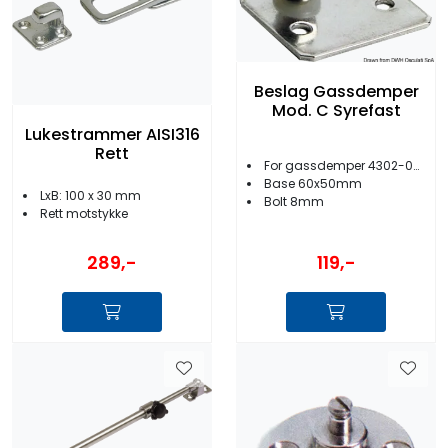
Beslag Gassdemper
Mod. C Syrefast
Lukestrammer AISI316
Rett
For gassdemper 4302-00 til -09
Base 60x50mm
LxB: 100 x 30 mm
Bolt 8mm
Rett motstykke
289,-
119,-