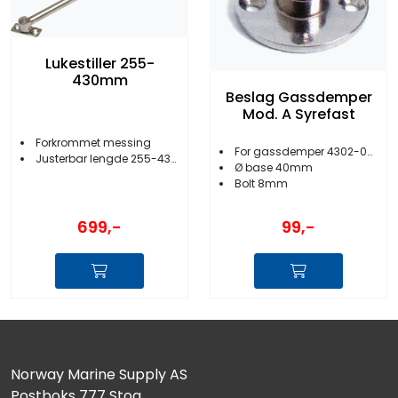
Lukestiller 255-
430mm
Beslag Gassdemper
Mod. A Syrefast
Forkrommet messing
For gassdemper 4302-00 til -09
Justerbar lengde 255-430 mm
Ø base 40mm
Bolt 8mm
699,-
99,-
Norway Marine Supply AS
Postboks 777 Stoa