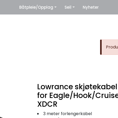
|
Båtpleie/Opplag
Seil
Nyheter
eter
Leverandører
Produk
Lowrance skjøtekabel
for Eagle/Hook/Cruis
XDCR
3 meter forlengerkabel