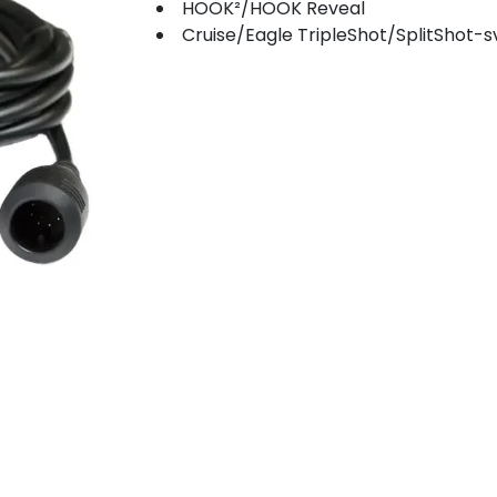
HOOK²/HOOK Reveal
Cruise/Eagle TripleShot/SplitShot-svinge