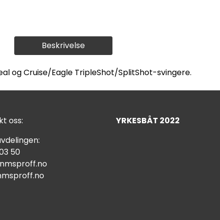
Beskrivelse
l og Cruise/Eagle TripleShot/SplitShot-svingere.
t oss:
YRKESBÅT 2022
vdelingen:
 03 50
nmsproff.no
msproff.no