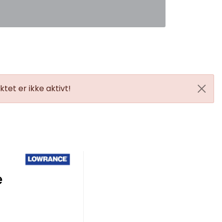
0
Favoritter
Logg inn
tet er ikke aktivt!
e