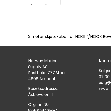
3 meter skjøtekabel for HOOK²/HOOK Revea
Norway Marine
Kontak
Supply AS
Salgsa
Postboks 777 Stoa
37 00
4808 Arendal
salg@
Besøksadresse:
www.n
Åsbieveien 11
Org. nr: N0
934608143MVA