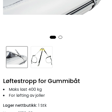
Fortøyning
Fritid/Sikkerhet
Båtpleie/Opplag
Seil
Nyheter
Løftestropp for Gummibåt
Maks last 400 kg
For løfting av joller
Lager nettbutikk:
1 Stk