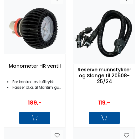
Manometer HR ventil
Reserve munnstykker
og Slange til 20508-
25/24
For kontroll av lufttrykk
Passer bl.a. til Maritim gummibåt
189,-
119,-