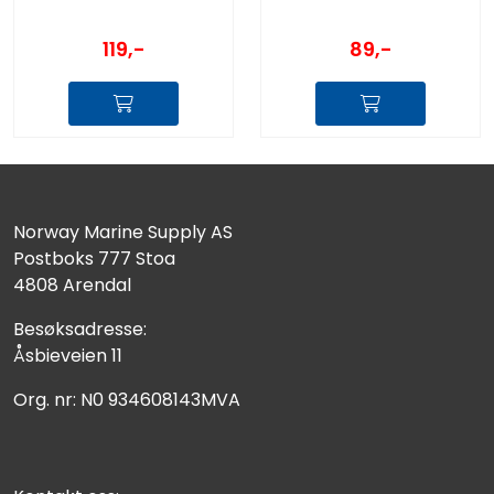
119,-
89,-
Norway Marine Supply AS
Postboks 777 Stoa
4808 Arendal
Besøksadresse:
Åsbieveien 11
Org. nr: N0 934608143MVA