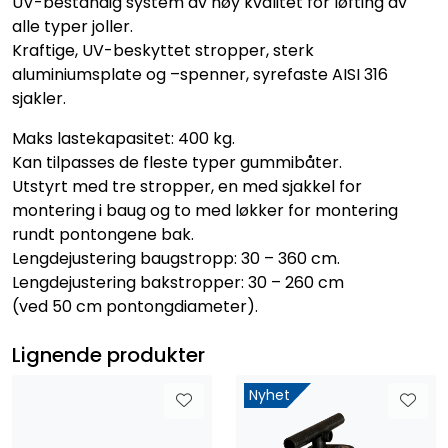
UV-bestandig system av høy kvalitet for løfting av
alle typer joller.
Kraftige, UV-beskyttet stropper, sterk
aluminiumsplate og –spenner, syrefaste AISI 316
sjakler.
Maks lastekapasitet: 400 kg.
Kan tilpasses de fleste typer gummibåter.
Utstyrt med tre stropper, en med sjakkel for
montering i baug og to med løkker for montering
rundt pontongene bak.
Lengdejustering baugstropp: 30 – 360 cm.
Lengdejustering bakstropper: 30 – 260 cm
(ved 50 cm pontongdiameter).
Lignende produkter
Nyhet