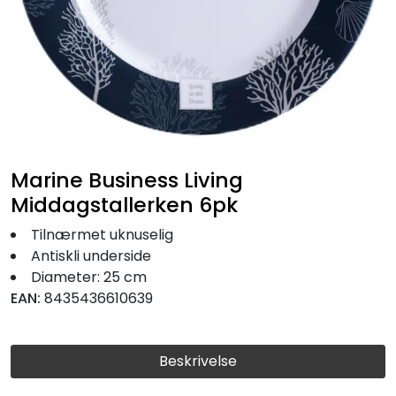
Fortøyning
Fritid/Sikkerhet
Båtpleie/Opplag
Seil
Marine Business Living
Middagstallerken 6pk
Nyheter
Tilnærmet uknuselig
Antiskli underside
Diameter: 25 cm
EAN:
8435436610639
Beskrivelse