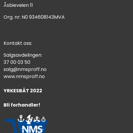
Åsbieveien 11
Org. nr: N0 934608143MVA
Kontakt oss:
Salgsavdelingen:
37 00 03 50
salg@nmsproff.no
www.nmsproff.no
YRKESBÅT 2022
Bli forhandler!