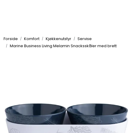
Skip to main content
Elektronikk
Forside
Komfort
Kjøkkenutstyr
Servise
Elektrisk
Marine Business Living Melamin Snacksskåler med brett
Bygg/Innredning
Komfort
VVS
Motor/Styring