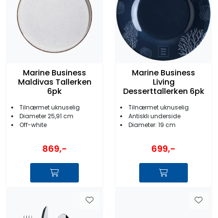
Marine Business
Marine Business
Maldivas Tallerken
Living
6pk
Desserttallerken 6pk
Tilnærmet uknuselig
Tilnærmet uknuselig
Diameter 25,91 cm
Antiskli underside
Off-white
Diameter: 19 cm
869,-
699,-