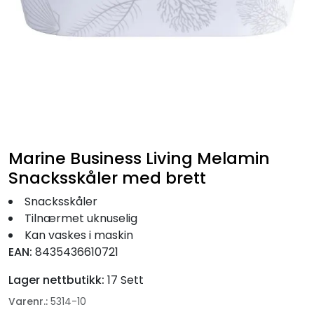
Fortøyning
Fritid/Sikkerhet
Båtpleie/Opplag
Seil
Marine Business Living Melamin
Nyheter
Snacksskåler med brett
Snacksskåler
Tilnærmet uknuselig
Kan vaskes i maskin
EAN:
8435436610721
Lager nettbutikk:
17 Sett
Varenr.:
5314-10