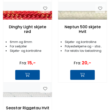
Dinghy Light skjøte
Neptun 500 skjøte
rød
Hvit
6mm og 8mm
Skjøte- og kontrolline
For seiljoller
Polyesterkjerne og - strømpe
Skjøte- og kontrolline
For relativ lav belastning
15,-
20,-
Fra:
Fra:
Seastar Riggetau Hvit