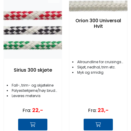
Orion 300 Universal
Hvit
Allroundline for cruisingseilere
Skjøt, nedhal, trim etc.
Sirius 300 skjøte
Myk og smidig
Fall-, trim- og skjøteline
Polyesterkjerne/høy bruddstyrke
Leveres metervis
22,-
23,-
Fra:
Fra: