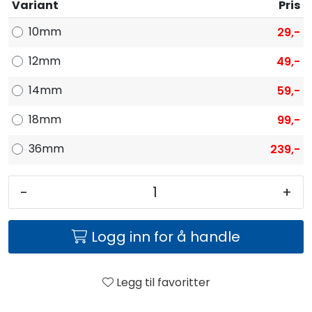
Fortøyning
Variant
Pris
10mm
29,-
Fritid/Sikkerhet
12mm
49,-
Båtpleie/Opplag
14mm
59,-
18mm
99,-
Seil
36mm
239,-
Nyheter
-
+
Logg inn for å handle
Legg til favoritter