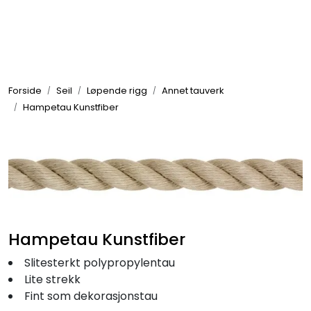
Skip to main content
Elektronikk
Forside
Seil
Løpende rigg
Annet tauverk
Elektrisk
Hampetau Kunstfiber
Bygg/Innredning
Komfort
VVS
Hampetau Kunstfiber
Slitesterkt polypropylentau
Motor/Styring
Lite strekk
Fint som dekorasjonstau