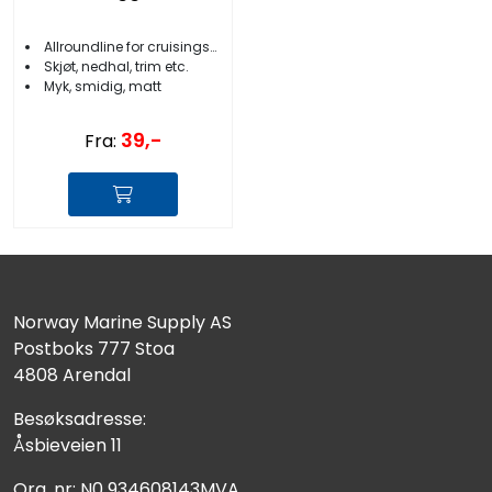
Allroundline for cruisingseilere
Skjøt, nedhal, trim etc.
Myk, smidig, matt
39,-
Fra:
Norway Marine Supply AS
Postboks 777 Stoa
4808 Arendal
Besøksadresse:
Åsbieveien 11
Org. nr: N0 934608143MVA