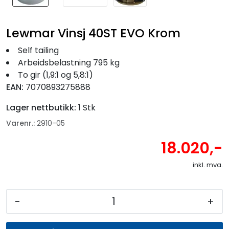
Lewmar Vinsj 40ST EVO Krom
Self tailing
Arbeidsbelastning 795 kg
To gir (1,9:1 og 5,8:1)
EAN:
7070893275888
Lager nettbutikk:
1 Stk
Varenr.:
2910-05
18.020,-
inkl. mva.
-
+