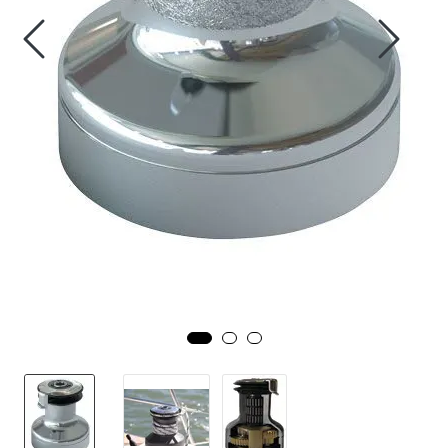
Fortøyning
Fritid/Sikkerhet
Båtpleie/Opplag
Seil
Nyheter