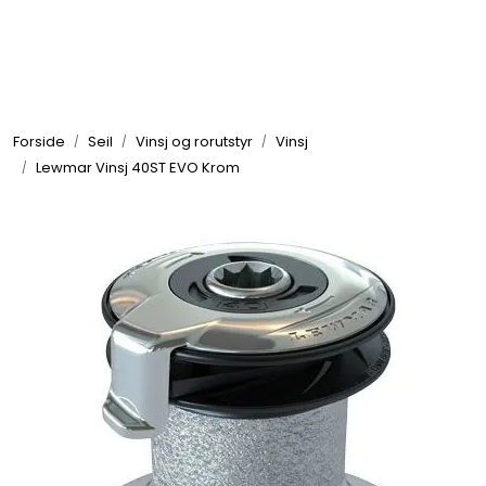
Skip to main content
Elektronikk
Forside
Seil
Vinsj og rorutstyr
Vinsj
Elektrisk
Lewmar Vinsj 40ST EVO Krom
Bygg/Innredning
Komfort
VVS
Motor/Styring