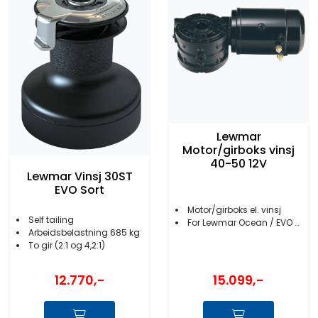
Lewmar
Motor/girboks vinsj
40-50 12V
Lewmar Vinsj 30ST
EVO Sort
Motor/girboks el. vinsj
Self tailing
For Lewmar Ocean / EVO 40-50
Arbeidsbelastning 685 kg
To gir (2:1 og 4,2:1)
15.099,-
12.770,-