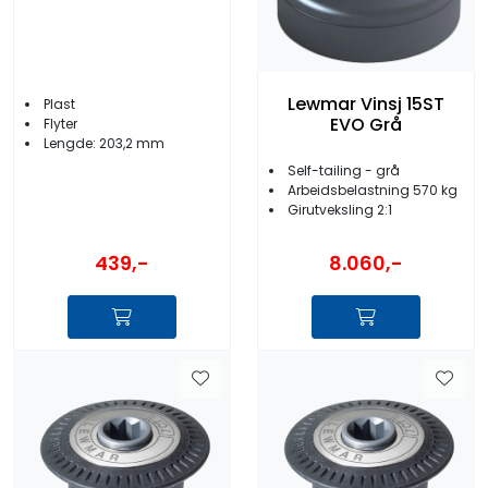
Lewmar Vinsj 15ST
Plast
EVO Grå
Flyter
Lengde: 203,2 mm
Self-tailing - grå
Arbeidsbelastning 570 kg
Girutveksling 2:1
439,-
8.060,-