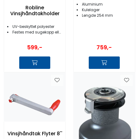
Aluminium
Robline
Kulelager
Vinsjhåndtakholder
Lengde 254 mm
UV-beskyttet polyester
Festes med sugekopp eller skruer
599,-
759,-
Vinsjhåndtak Flyter 8''