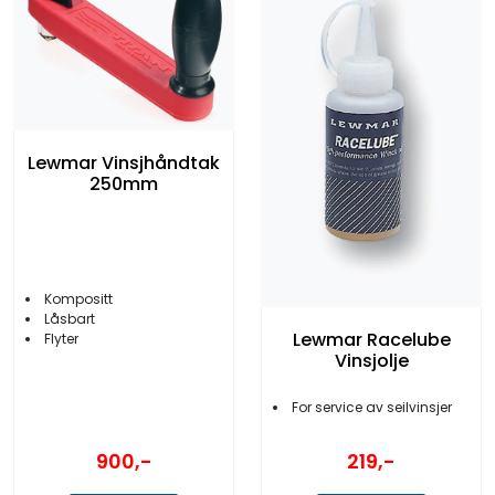
Lewmar Vinsjhåndtak
250mm
Kompositt
Låsbart
Lewmar Racelube
Flyter
Vinsjolje
For service av seilvinsjer
900,-
219,-