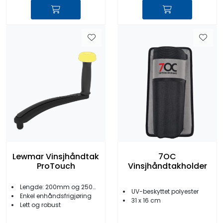
Lewmar Vinsjhåndtak
7OC
ProTouch
Vinsjhåndtakholder
Lengde: 200mm og 250mm
UV-beskyttet polyester
Enkel enhåndsfrigjøring
31 x 16 cm
Lett og robust