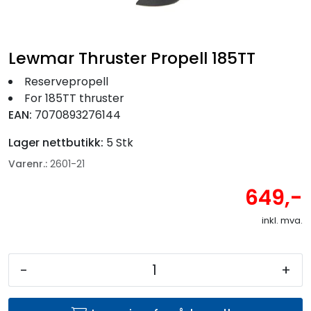
Fortøyning
Fritid/Sikkerhet
Lewmar Thruster Propell 185TT
Reservepropell
Båtpleie/Opplag
For 185TT thruster
EAN:
7070893276144
Seil
Lager nettbutikk:
5 Stk
Varenr.:
2601-21
Nyheter
649,-
inkl. mva.
-
+