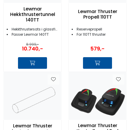
Lewmar
Lewmar Thruster
Hekkthrustertunnel
Propell 110TT
140TT
Reservepropell
Hekkthrustersats i glassfiber
For 110TT thruster
Passer Lewmar 140TT
8.999,-
579,-
10.740,-
Lewmar Thruster
Lewmar Thruster