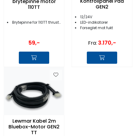
Kontrollpanel Pad
brytepinne motor
GEN2
110TT
12/24V
LED-indikatorer
Brytepinne for 110TT thruster
Forseglet mot fukt
59,-
3.170,-
Fra:
Lewmar Kabel 2m
Bluebox-Motor GEN2
TT