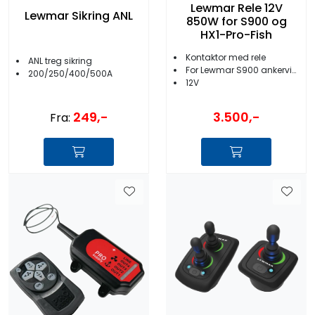
Lewmar Rele 12V
Lewmar Sikring ANL
850W for S900 og
HX1-Pro-Fish
Kontaktor med rele
ANL treg sikring
For Lewmar S900 ankervinsj
200/250/400/500A
12V
249,-
3.500,-
Fra: