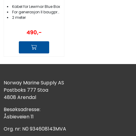
Kabel for Lewmar Blue Box
For generasjon II baugpropeller
2 meter
490,-
Norway Marine Supply AS
Postboks 777 Stoa
4808 Arendal
Besøksadresse:
Åsbieveien 11
Org. nr: N0 934608143MVA