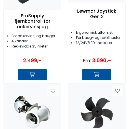
Lewmar Joystick
ProSupply
Gen.2
fjernkontroll for
ankervinsj og
baugpropell
Ergonomisk utformet
For ankervinsj og baugpropell
For baug- og hekkthuster
4 kanaler
12/24V/LED-indikator
Rekkevidde 35 meter
3.690,-
2.499,-
Fra: