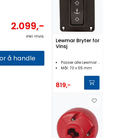
2.099,-
inkl. mva.
Lewmar Bryter for
Vinsj
for å handle
Passer alle Lewmar vinsjer
​​​​​​​Mål: 70 x 55 mm
819,-