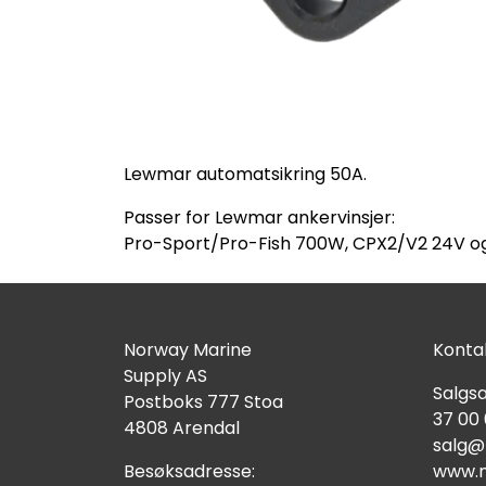
Lewmar automatsikring 50A.
Passer for Lewmar ankervinsjer:
Pro-Sport/Pro-Fish 700W, CPX2/V2 24V o
Norway Marine
Kontak
Supply AS
Salgsa
Postboks 777 Stoa
37 00
4808 Arendal
salg@
Besøksadresse:
www.n