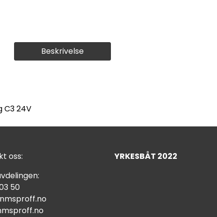
Beskrivelse
g C3 24V
t oss:
YRKESBÅT 2022
vdelingen:
 03 50
nmsproff.no
msproff.no