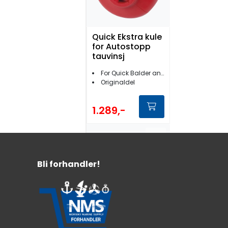
Quick Ekstra kule
for Autostopp
tauvinsj
For Quick Balder ankervinsjer
Originaldel
1.289,-
Bli forhandler!