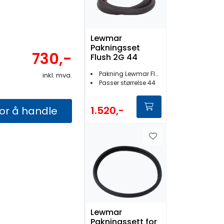
Lewmar
Pakningsset
730,-
Flush 2G 44
Pakning Lewmar Flush 2G dekksluke
inkl. mva.
Passer størrelse 44
1.520,-
for å handle
Lewmar
Pakningssett for