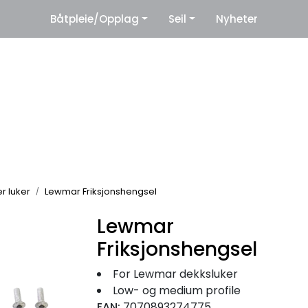
|
Båtpleie/Opplag
Seil
Nyheter
eter
Leverandører
r luker
Lewmar Friksjonshengsel
Lewmar
Friksjonshengsel
For Lewmar dekksluker
Low- og medium profile
EAN:
7070893274775