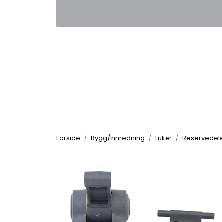
Skip to main content
|
|
Kontakt oss
Nyhetsbrev
Nyh
Forside
Bygg/Innredning
Luker
Reservedele