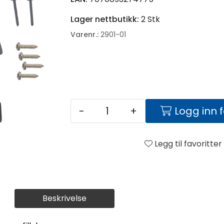
Lager nettbutikk:
2 Stk
Varenr.:
2901-01
-
+
Logg inn 
Legg til favoritter
Beskrivelse