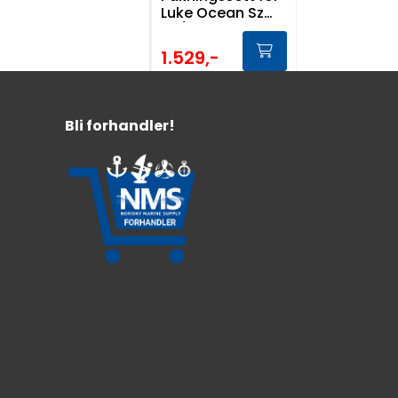
Luke Ocean Sz
60/70 Gammel
Type
1.529,-
Bli forhandler!
Lewmar Håndtak
Kit Venstre
For flush 3G luke str 41
560,-