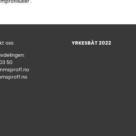
mprofilluker .
t oss:
YRKESBÅT 2022
vdelingen:
 03 50
nmsproff.no
msproff.no