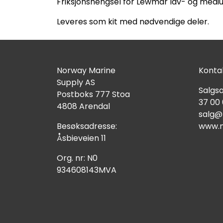
Friksjonshengsel for Lewmar lav- og mediu
Leveres som kit med nødvendige deler.
Norway Marine
Kontak
Supply AS
Salgsa
Postboks 777 Stoa
37 00
4808 Arendal
salg@
Besøksadresse:
www.n
Åsbieveien 11
Org. nr: N0
934608143MVA