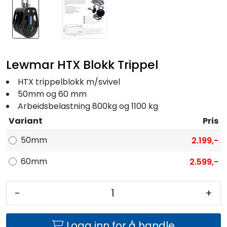
Lewmar HTX Blokk Trippel
HTX trippelblokk m/svivel
50mm og 60 mm
Arbeidsbelastning 800kg og 1100 kg
Variant
Pris
50mm
2.199,-
60mm
2.599,-
-
+
Logg inn for å handle