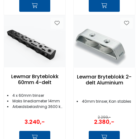
Lewmar Bryteblokk
Lewmar Bryteblokk 2-
60mm 4-delt
delt Aluminium
4 x 60mm trinser
Maks linediameter 14mm
40mm trinser, Kan stables
Arbeidsbelastning 3600 kg
2.299,-
3.240,-
2.380,-