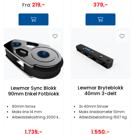
219,-
379,-
Fra:
Lewmar Bryteblokk
Lewmar Sync Blokk
40mm 3-delt
90mm Enkel Fotblokk
3x 40mm trinser
90mm trinse
Maks linediameter 10mm
Maks line 14 mm
Arbeidsbelastning 1507 kg
Arbeidsbelastning 2000 kg
1.550,-
1.739,-