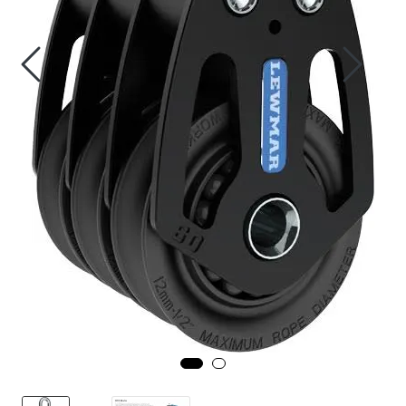
Fortøyning
Fritid/Sikkerhet
Båtpleie/Opplag
Seil
Nyheter