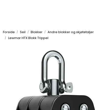
Skip to main content
Elektronikk
Forside
Seil
Blokker
Andre blokker og skjøtetaljer
Elektrisk
Lewmar HTX Blokk Trippel
Bygg/Innredning
Komfort
VVS
Motor/Styring