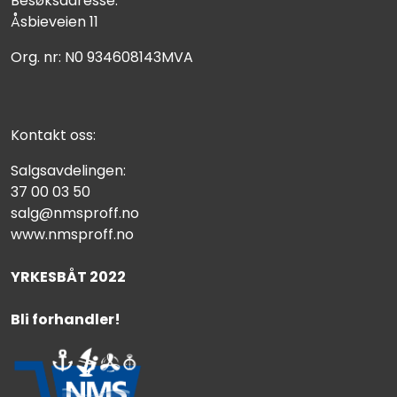
Besøksadresse:
Åsbieveien 11
Org. nr: N0 934608143MVA
Kontakt oss:
Salgsavdelingen:
37 00 03 50
salg@nmsproff.no
www.nmsproff.no
YRKESBÅT 2022
Bli forhandler!