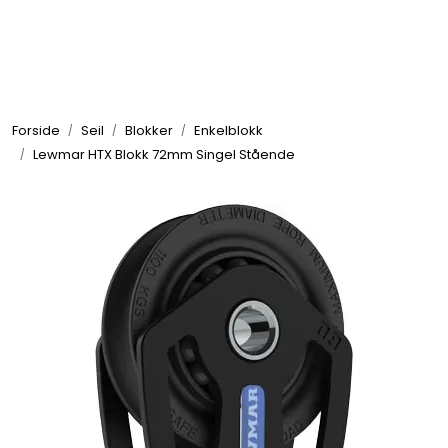
Skip to main content
Elektronikk
Forside
Seil
Blokker
Enkelblokk
Elektrisk
Lewmar HTX Blokk 72mm Singel Stående
Bygg/Innredning
Komfort
VVS
Motor/Styring