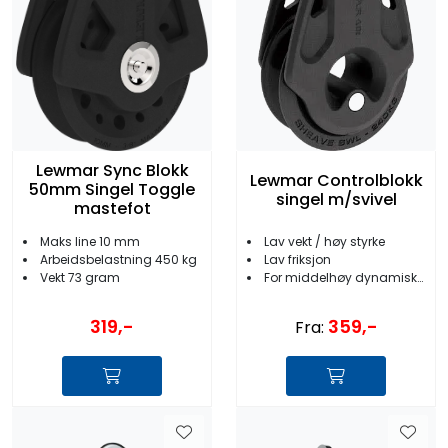
Lewmar Sync Blokk
Lewmar Controlblokk
50mm Singel Toggle
singel m/svivel
mastefot
Maks line 10 mm
Lav vekt / høy styrke
Arbeidsbelastning 450 kg
Lav friksjon
Vekt 73 gram
For middelhøy dynamisk last
319,-
359,-
Fra: