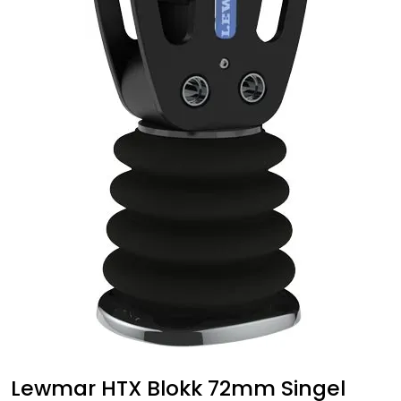
Fortøyning
Fritid/Sikkerhet
Båtpleie/Opplag
Seil
Nyheter
Lewmar HTX Blokk 72mm Singel