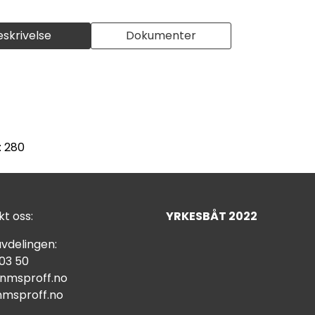
eskrivelse
Dokumenter
: 280
t oss:
YRKESBÅT 2022
vdelingen:
 03 50
nmsproff.no
msproff.no