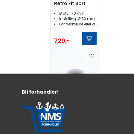
Retro Fit Sort
Ø utv. 170 mm
Innfelling: Ø 80 mm
For dekksluke eller dekk
720,-
Bli forhandler!
Lewmar
Innerflens C88
Ventilator
For Lewmar dekksventilator
ØxH: 105 x 88 mm