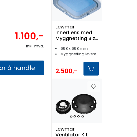
Lewmar
Innerflens med
1.100,-
Myggnetting Size
70
inkl. mva.
698 x 698 mm
Myggnetting leveres med
for å handle
2.500,-
Lewmar
Ventilator Kit