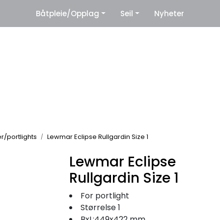
|
Båtpleie/Opplag
Seil
Nyheter
eter
Leverandører
er/portlights
Lewmar Eclipse Rullgardin Size 1
Lewmar Eclipse
Rullgardin Size 1
For portlight
Størrelse 1
BxL:449x422 mm