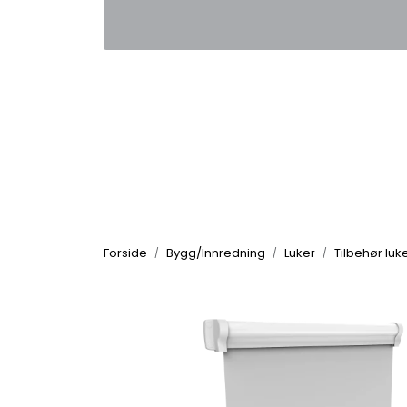
Skip to main content
|
|
Kontakt oss
Nyhetsbrev
Nyh
Forside
Bygg/Innredning
Luker
Tilbehør luk