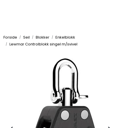
Skip to main content
Elektronikk
Forside
Seil
Blokker
Enkelblokk
Elektrisk
Lewmar Controlblokk singel m/svivel
Bygg/Innredning
Komfort
VVS
Motor/Styring