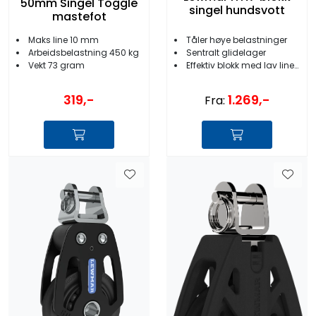
50mm Singel Toggle
singel hundsvott
mastefot
Maks line 10 mm
Tåler høye belastninger
Arbeidsbelastning 450 kg
Sentralt glidelager
Vekt 73 gram
Effektiv blokk med lav lineslitasje
319,-
1.269,-
Fra: