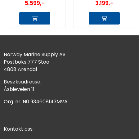
5.599,-
3.199,-
Norway Marine Supply AS
Postboks 777 Stoa
4808 Arendal
Besøksadresse:
Åsbieveien 11
Org. nr: N0 934608143MVA
Kontakt oss: