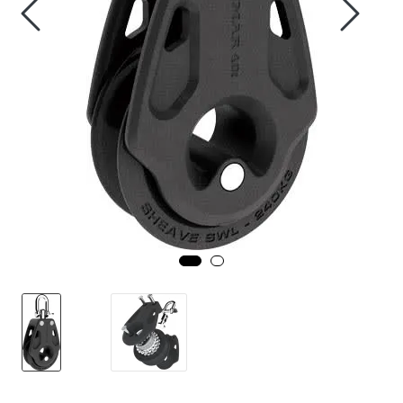
Fortøyning
Fritid/Sikkerhet
Båtpleie/Opplag
Seil
Nyheter