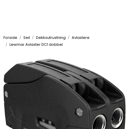
Skip to main content
Elektronikk
Forside
Seil
Dekksutrustning
Avlastere
Elektrisk
Lewmar Avlaster DC1 dobbel
Bygg/Innredning
Komfort
VVS
Motor/Styring