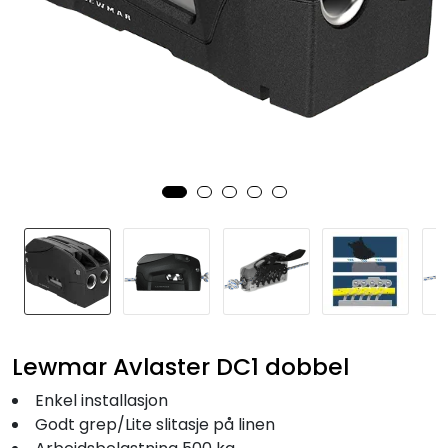
Fortøyning
Fritid/Sikkerhet
Båtpleie/Opplag
Seil
Nyheter
Lewmar Avlaster DC1 dobbel
Enkel installasjon
Godt grep/Lite slitasje på linen