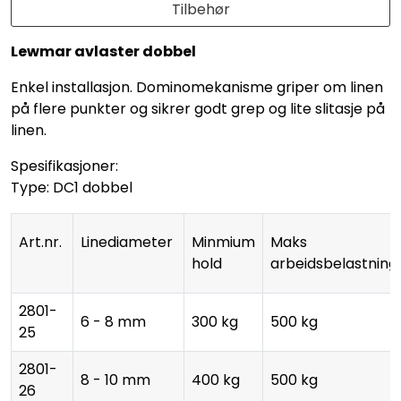
Tilbehør
Lewmar avlaster dobbel
Enkel installasjon. Dominomekanisme griper om linen
på flere punkter og sikrer godt grep og lite slitasje på
linen.
Spesifikasjoner:
Type: DC1 dobbel
Art.nr.
Linediameter
Minmium
Maks
hold
arbeidsbelastnin
2801-
6 - 8 mm
300 kg
500 kg
25
2801-
8 - 10 mm
400 kg
500 kg
26