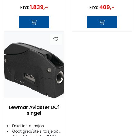
1.839,-
409,-
Fra:
Fra:
Lewmar Avlaster DC1
singel
Enkel installasjon
Godt grep/Lite slitasje på linen