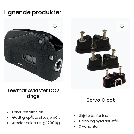
Lignende produkter
Lewmar Avlaster DC2
singel
Servo Cleat
Enkel installasjon
Skjøtelås for tau
Godt grep/Lite slitasje på linen
Delrin og syrefast stål
Arbeidsbelastning 1200 kg
3 varianter