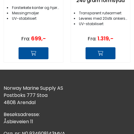
240 gram formsydd
Forsterkete kanter og hjørner
Messingmaljer
Transparent rutearmert
UV-stabilisert
Leveres med 20stk ankerstropper
UV-stabilisert
699,-
1.319,-
Fra:
Fra:
Norway Marine Supply AS
Postboks 777 Stoa
4808 Arendal
Besøksadresse:
Åsbieveien 11
Org. nr: N0 934608143MVA