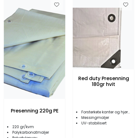
Red duty Presenning
180gr hvit
Presenning 220g PE
Forsterkete kanter og hjørner
Messingmaljer
UV-stabilisert
220 gr/kvm
Polykarbonatmaljer
Polyetylenvev