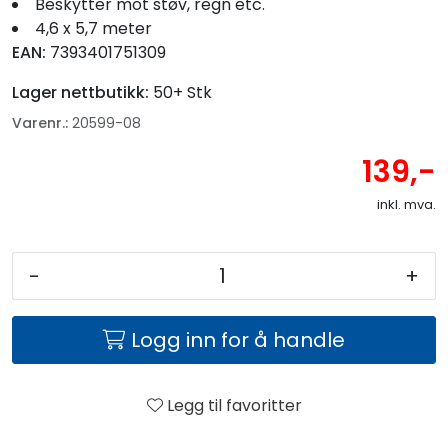
Beskytter mot støv, regn etc.
4,6 x 5,7 meter
EAN:
7393401751309
Lager nettbutikk:
50+ Stk
Varenr.:
20599-08
139,-
inkl. mva.
-
+
Logg inn for å handle
Legg til favoritter