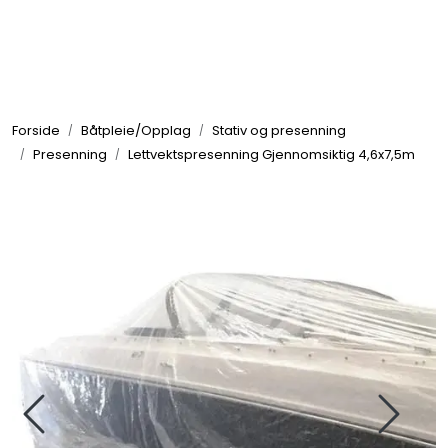
Skip to main content
Elektronikk
Forside
Båtpleie/Opplag
Stativ og presenning
Elektrisk
Presenning
Lettvektspresenning Gjennomsiktig 4,6x7,5m
Bygg/Innredning
Komfort
VVS
Motor/Styring