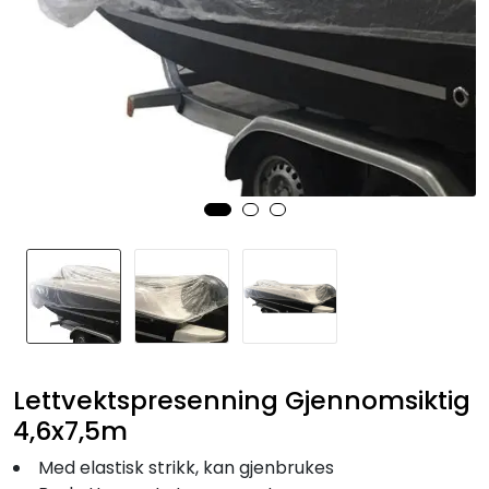
Fortøyning
Fritid/Sikkerhet
Båtpleie/Opplag
Seil
Nyheter
Lettvektspresenning Gjennomsiktig
4,6x7,5m
Med elastisk strikk, kan gjenbrukes