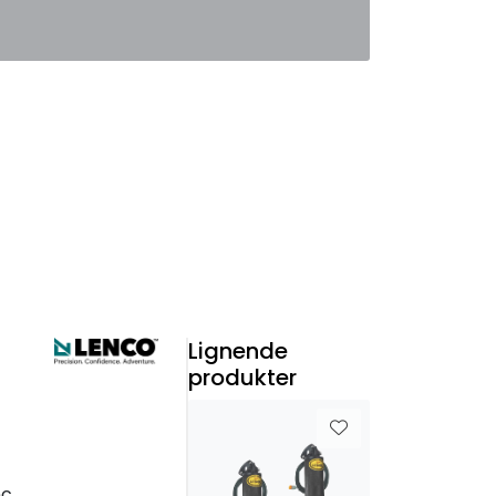
0
Favoritter
Logg inn
Lignende
produkter
or