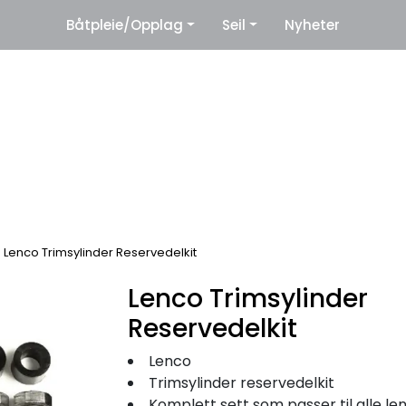
|
Båtpleie/Opplag
Seil
Nyheter
eter
Leverandører
Lenco Trimsylinder Reservedelkit
Lenco Trimsylinder
Reservedelkit
Lenco
Trimsylinder reservedelkit
Komplett sett som passer til alle lenco aktuat