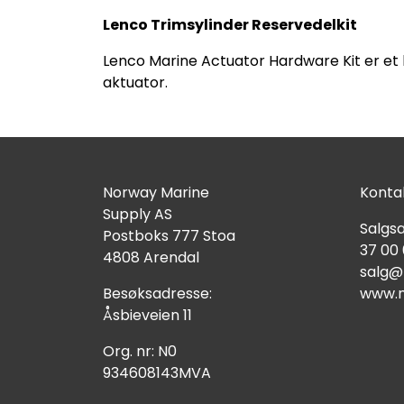
Lenco Trimsylinder Reservedelkit
Lenco Marine Actuator Hardware Kit er et 
aktuator.
Norway Marine
Kontak
Supply AS
Salgsa
Postboks 777 Stoa
37 00
4808 Arendal
salg@
Besøksadresse:
www.n
Åsbieveien 11
Org. nr: N0
934608143MVA