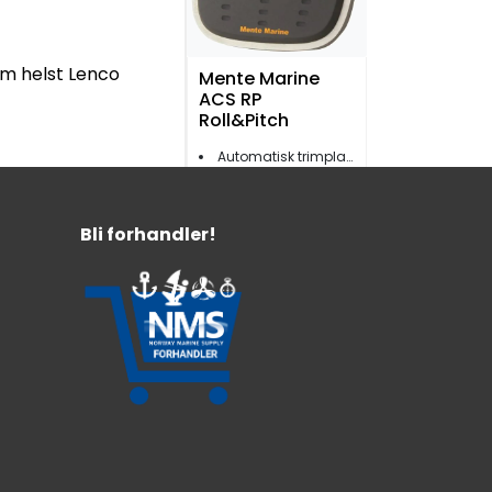
om helst Lenco
Mente Marine
ACS RP
Roll&Pitch
Automatisk trimplankontroll
Innebygd GPS
Passer de fleste trimplanprodusenter
Bli forhandler!
9.699,-