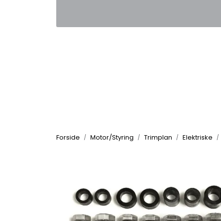
Skip to main content
|
|
Kontakt oss
Nyhetsbrev
Nyh
Forside
Motor/Styring
Trimplan
Elektriske