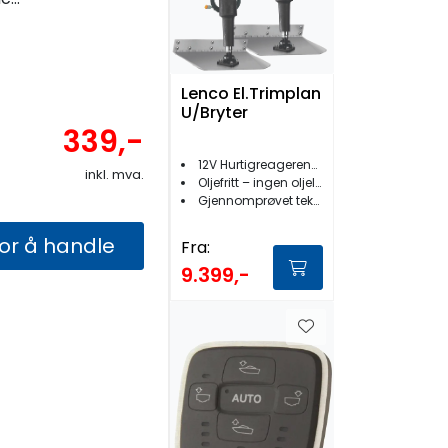
Lenco El.Trimplan
U/Bryter
339,-
12V Hurtigreagerende syrefaste plan
inkl. mva.
Oljefritt – ingen oljelekkasjer
Gjennomprøvet teknologi
for å handle
Fra:
9.399,-