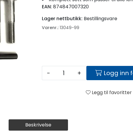
EAN:
874847007320
Lager nettbutikk:
Bestillingsvare
Varenr.:
13049-99
-
+
Logg inn 
Legg til favoritter
Beskrivelse