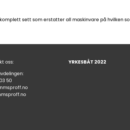
komplett sett som erstatter all maskinvare på hvilken s
t oss:
YRKESBÅT 2022
vdelingen:
 03 50
nmsproff.no
msproff.no