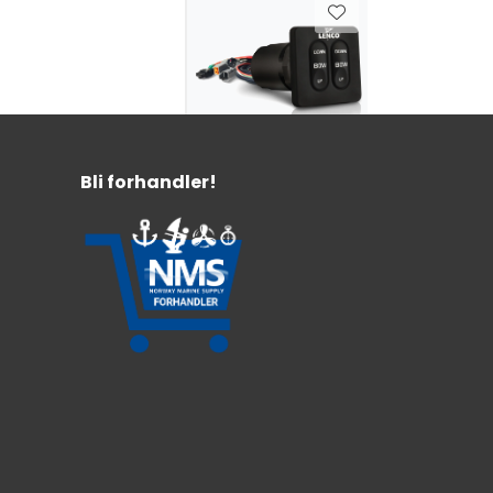
Lenco Tactile
Bryterpanel
Bli forhandler!
standard med
elektronikk
Integrert elektronikk
Vanntett
Enkel og rask montering
3.999,-