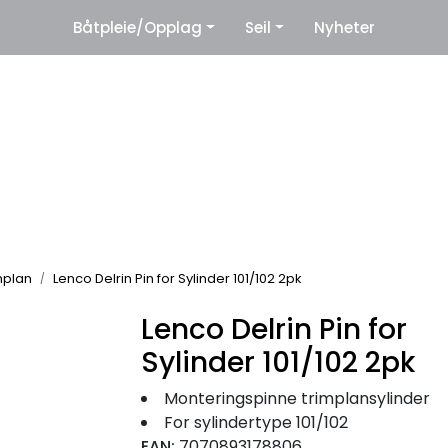
|
Båtpleie/Opplag
Seil
Nyheter
eter
Leverandører
mplan
Lenco Delrin Pin for Sylinder 101/102 2pk
Lenco Delrin Pin for
Sylinder 101/102 2pk
Monteringspinne trimplansylinder
For sylindertype 101/102
EAN:
7070893178806