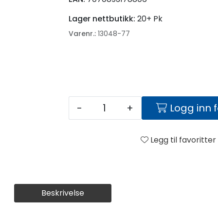
Lager nettbutikk:
20+ Pk
Varenr.:
13048-77
-
+
Logg inn 
Legg til favoritter
Beskrivelse