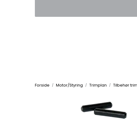
Skip to main content
|
|
Kontakt oss
Nyhetsbrev
Nyh
Forside
Motor/Styring
Trimplan
Tilbehør tri