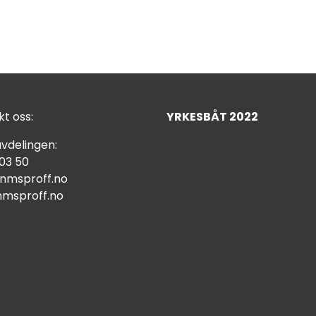
t oss:
YRKESBÅT 2022
vdelingen:
 03 50
nmsproff.no
msproff.no