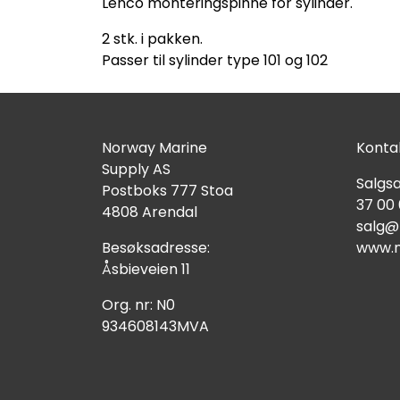
Lenco monteringspinne for sylinder.
2 stk. i pakken.
Passer til sylinder type 101 og 102
Norway Marine
Kontak
Supply AS
Salgsa
Postboks 777 Stoa
37 00
4808 Arendal
salg@
Besøksadresse:
www.n
Åsbieveien 11
Org. nr: N0
934608143MVA