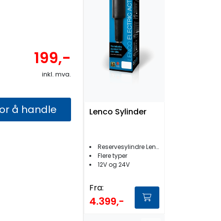
199,-
inkl. mva.
for å handle
Lenco Sylinder
Reservesylindre Lenco
Flere typer
12V og 24V
Fra:
4.399,-